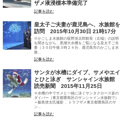
ザメ液浸標本準備完了
記事を読む
皇太子ご夫妻が鹿児島へ、水族館を
訪問 2015年10月30日 21時17分
※かごしま水族館の荻野洸太郎館長（左端）の説明
を聞きながら、黒潮大水槽をご覧になる皇太子ご夫
妻（３０日午後３時２４分、鹿児島市のかごしま水
族...
記事を読む
サンタが水槽にダイブ、サメやエイ
とひと泳ぎ サンシャイン水族館
読売新聞 2015年11月25日
※水槽の中でサメと一緒に泳ぐサンタクロース姿の
ダイバー（東京都豊島区のサンシャイン水族館で）
＝飯島啓太氏撮影 、トラフザメ東京都豊島区のサ
ン...
記事を読む