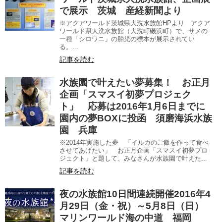
で展示 茨城 産経新聞より
※アクアワールド茨城県大洗水族館HPより アクア
ワールド県大洗水族館（大洗町磯浜町）で、サメの
一種「シロワニ」の胎児の標本が展示されてい
る。...
記事を読む
水族園で叶えたい夢募集！ お正月
企画「スマスイ初夢プロジェク
ト」 応募は2016年1月6日までに
園内の夢BOXに投函 須磨海浜水族
園 兵庫
※2014年実施した夢 「イルカのご飯を作って食べ
させてあげたい」 お正月企画「スマスイ初夢プロ
ジェクト」と題して、みなさんが水族園で叶えた...
記事を読む
夜の水族館10日間連続開催2016年4
月29日（金・祝）～5月8日（日）
マリンワールド海の中道 福岡