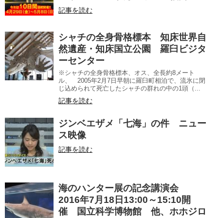
記事を読む
シャチの全身骨格標本 知床世界自
然遺産・知床国立公園 羅臼ビジタ
ーセンター
※シャチの全身骨格標本、オス、全長約8メート
ル、 2005年2月7日早朝に羅臼町相泊で、流氷に閉
じ込められて死亡したシャチの群れの中の1頭（...
記事を読む
ジンベエザメ「七海」の件 ニュー
ス映像
記事を読む
海のハンター展の記念講演会
2016年7月18日13:00～15:10開
催 国立科学博物館 他、ホホジロ