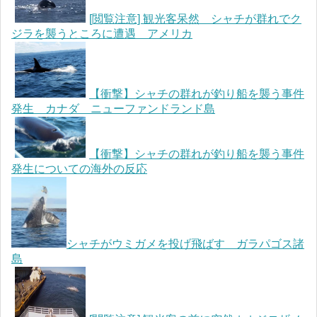
[閲覧注意] 観光客呆然 シャチが群れでク
ジラを襲うところに遭遇 アメリカ
【衝撃】シャチの群れが釣り船を襲う事件
発生 カナダ ニューファンドランド島
【衝撃】シャチの群れが釣り船を襲う事件
発生についての海外の反応
シャチがウミガメを投げ飛ばす ガラパゴス諸
島