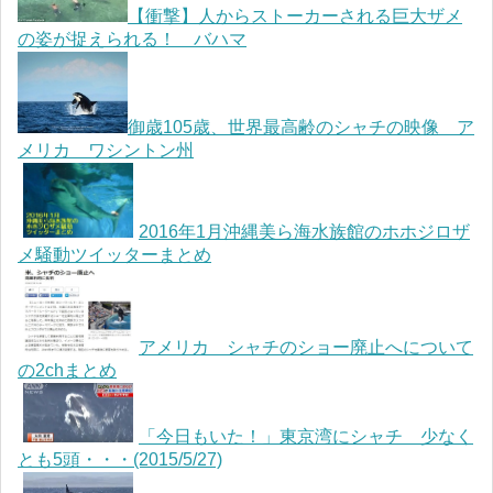
【衝撃】人からストーカーされる巨大ザメ
の姿が捉えられる！ バハマ
御歳105歳、世界最高齢のシャチの映像 ア
メリカ ワシントン州
2016年1月沖縄美ら海水族館のホホジロザ
メ騒動ツイッターまとめ
アメリカ シャチのショー廃止へについて
の2chまとめ
「今日もいた！」東京湾にシャチ 少なく
とも5頭・・・(2015/5/27)