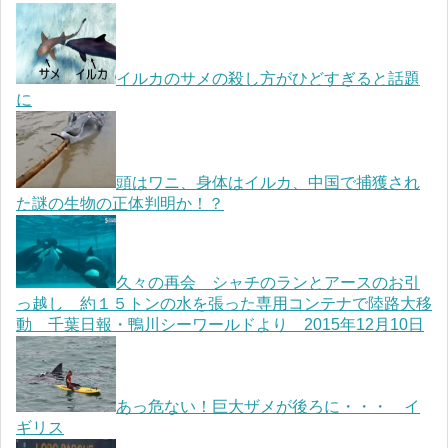
イルカのサメの殺し方がひどすぎると話題
に
頭はワニ、身体はイルカ、中国で捕獲され
た謎の生物の正体判明か！？
久々の再会 シャチのランとアースのお引
っ越し 約１５トンの水を張った専用コンテナで陸路大移
動 千葉日報・鴨川シーワールドより 2015年12月10日
あっ危ない！巨大ザメが後ろに・・・ イ
ギリス