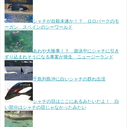
シャチが自殺未遂か！？ ロロパークのモ
ーガン スペインのシーワールド
あわや大惨事！？ 遊泳中にシャチに引き
ずり込まれそうになる事案が発生 ニュージーランド
千島列島沖に白いシャチの群れ出没
シャチの目はここにあるみたいだよ！ 白
い部分はシャチの目じゃなかったみたい