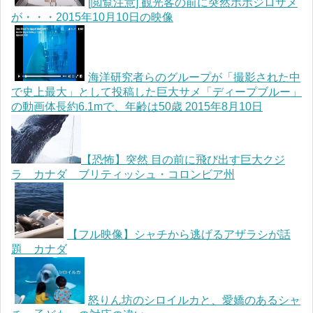
[閲覧注意] 観光客の前に突然ホホジロザメ
が・・・2015年10月10日の映像
海洋研究者らのグループが「撮影された中
で史上最大」として投稿した巨大サメ「ディープブルー」
の動画体長約6.1mで、年齢は50歳 2015年8月10日
【恐怖】突然 目の前に飛び出す巨大クジ
ラ カナダ ブリティッシュ・コロンビア州
【フル映像】シャチから逃げるアザラシが話
題 カナダ
怒りん坊のシロイルカと、愛嬌のあるシャ