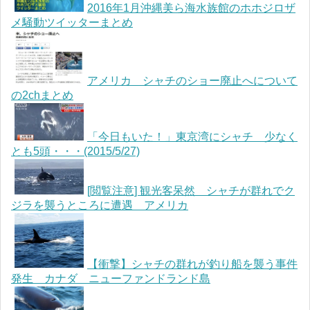
2016年1月沖縄美ら海水族館のホホジロザ
メ騒動ツイッターまとめ
アメリカ シャチのショー廃止へについて
の2chまとめ
「今日もいた！」東京湾にシャチ 少なく
とも5頭・・・(2015/5/27)
[閲覧注意] 観光客呆然 シャチが群れでク
ジラを襲うところに遭遇 アメリカ
【衝撃】シャチの群れが釣り船を襲う事件
発生 カナダ ニューファンドランド島