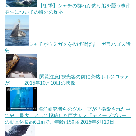
【衝撃】シャチの群れが釣り船を襲う事件
発生についての海外の反応
シャチがウミガメを投げ飛ばす ガラパゴス諸
島
[閲覧注意] 観光客の前に突然ホホジロザメ
が・・・2015年10月10日の映像
海洋研究者らのグループが「撮影された中
で史上最大」として投稿した巨大サメ「ディープブルー」
の動画体長約6.1mで、年齢は50歳 2015年8月10日