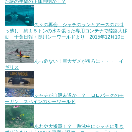
た謎の生物の正体判明か！？
久々の再会 シャチのランとアースのお引
っ越し 約１５トンの水を張った専用コンテナで陸路大移
動 千葉日報・鴨川シーワールドより 2015年12月10日
あっ危ない！巨大ザメが後ろに・・・ イ
ギリス
シャチが自殺未遂か！？ ロロパークのモ
ーガン スペインのシーワールド
あわや大惨事！？ 遊泳中にシャチに引き