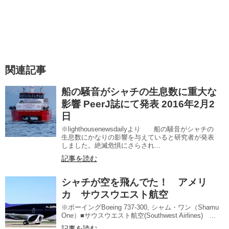
関連記事
船の騒音がシャチの生息数に重大な
影響 PeerJ誌にて発表 2016年2月2
日
※lighthousenewsdailyより 船の騒音がシャチの
生息数にかなりの影響を与えていると研究者が発表
しました。絶滅危惧にさらされ...
記事を読む
シャチが空を飛んでた！ アメリ
カ サウスウエスト航空
※ボーイングBoeing 737-300, シャム・ワン（Shamu
One）■サウスウエスト航空(Southwest Airlines) ...
記事を読む