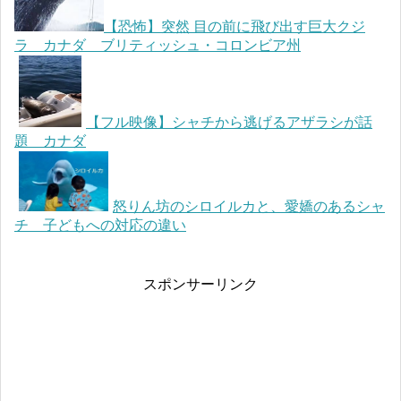
【恐怖】突然 目の前に飛び出す巨大クジ
ラ カナダ ブリティッシュ・コロンビア州
【フル映像】シャチから逃げるアザラシが話
題 カナダ
怒りん坊のシロイルカと、愛嬌のあるシャ
チ 子どもへの対応の違い
スポンサーリンク