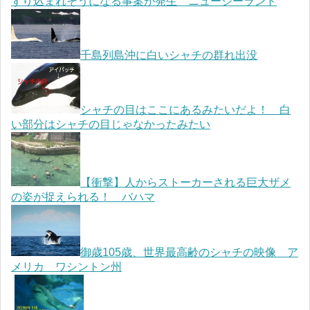
ずり込まれそうになる事案が発生 ニュージーランド
千島列島沖に白いシャチの群れ出没
シャチの目はここにあるみたいだよ！ 白
い部分はシャチの目じゃなかったみたい
【衝撃】人からストーカーされる巨大ザメ
の姿が捉えられる！ バハマ
御歳105歳、世界最高齢のシャチの映像 ア
メリカ ワシントン州