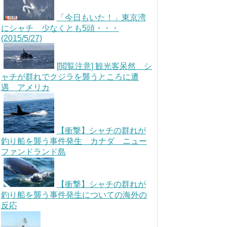
「今日もいた！」東京湾
にシャチ 少なくとも5頭・・・
(2015/5/27)
[閲覧注意] 観光客呆然 シ
ャチが群れでクジラを襲うところに遭
遇 アメリカ
【衝撃】シャチの群れが
釣り船を襲う事件発生 カナダ ニュー
ファンドランド島
【衝撃】シャチの群れが
釣り船を襲う事件発生についての海外の
反応