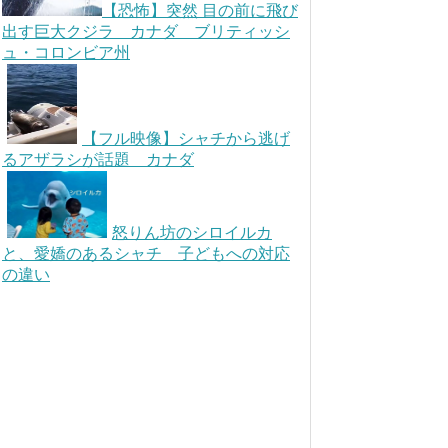
【恐怖】突然 目の前に飛び
出す巨大クジラ カナダ ブリティッシ
ュ・コロンビア州
【フル映像】シャチから逃げ
るアザラシが話題 カナダ
怒りん坊のシロイルカ
と、愛嬌のあるシャチ 子どもへの対応
の違い