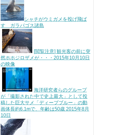
シャチがウミガメを投げ飛ば
す ガラパゴス諸島
[閲覧注意] 観光客の前に突
然ホホジロザメが・・・2015年10月10日
の映像
海洋研究者らのグループ
が「撮影された中で史上最大」として投
稿した巨大サメ「ディープブルー」の動
画体長約6.1mで、年齢は50歳 2015年8月
10日