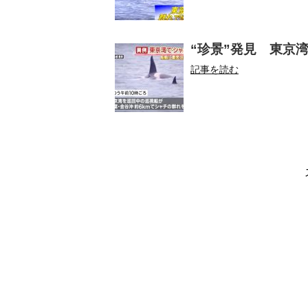
“珍景”発見 東京湾
記事を読む