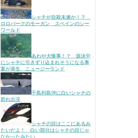
シャチが自殺未遂か！？
ロロパークのモーガン スペインのシー
ワールド
あわや大惨事！？ 遊泳中
にシャチに引きずり込まれそうになる事
案が発生 ニュージーランド
千島列島沖に白いシャチの
群れ出没
シャチの目はここにあるみ
たいだよ！ 白い部分はシャチの目じゃ
なかったみたい