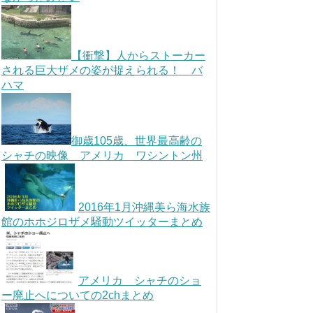
【衝撃】人からストーカー
される巨大ザメの姿が捉えられる！ バ
ハマ
御歳105歳、世界最高齢の
シャチの映像 アメリカ ワシントン州
2016年1月沖縄美ら海水族
館のホホジロザメ騒動ツイッターまとめ
アメリカ シャチのショ
ー廃止へについての2chまとめ