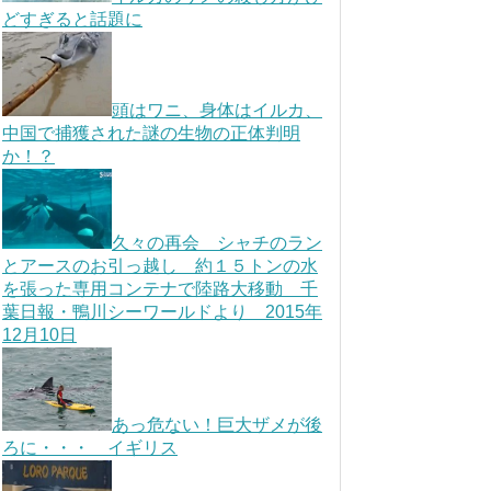
どすぎると話題に
頭はワニ、身体はイルカ、
中国で捕獲された謎の生物の正体判明
か！？
久々の再会 シャチのラン
とアースのお引っ越し 約１５トンの水
を張った専用コンテナで陸路大移動 千
葉日報・鴨川シーワールドより 2015年
12月10日
あっ危ない！巨大ザメが後
ろに・・・ イギリス