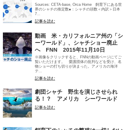
Sources: CETA-base, Orca Home 飼育下にある世
界のシャチの推定数●：シャチの頭数＜内訳＞日本
7...
記事を読む
動画 米・カリフォルニア州の「シ
ーワールド」、シャチショー廃止
へ FNN 2015年11月10日
※画像をクリックすると、FNNの動画ページにてご
覧いただけます。 愛護団体の批判などを受け、名
物ショーの打ち切りが決まった。アメリカの海洋
テ...
記事を読む
劇団シャチ 野生を演じさせられ
る！？ アメリカ シーワールド
記事を読む