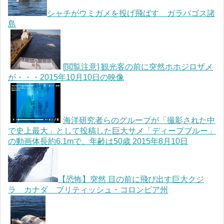
シャチがウミガメを投げ飛ばす ガラパゴス諸
島
[閲覧注意] 観光客の前に突然ホホジロザメ
が・・・2015年10月10日の映像
海洋研究者らのグループが「撮影された中
で史上最大」として投稿した巨大サメ「ディープブルー」
の動画体長約6.1mで、年齢は50歳 2015年8月10日
【恐怖】突然 目の前に飛び出す巨大クジ
ラ カナダ ブリティッシュ・コロンビア州