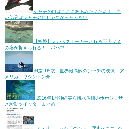
シャチの目はここにあるみたいだよ！ 白
い部分はシャチの目じゃなかったみたい
【衝撃】人からストーカーされる巨大ザメ
の姿が捉えられる！ バハマ
御歳105歳、世界最高齢のシャチの映像 ア
メリカ ワシントン州
2016年1月沖縄美ら海水族館のホホジロザ
メ騒動ツイッターまとめ
アメリカ シャチのショー廃止へについて