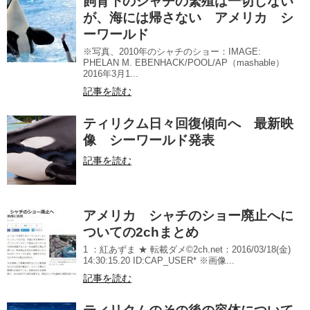
飼育下のシャチの繁殖は一切しない
が、海には帰さない アメリカ シ
ーワールド
※写真、2010年のシャチのショー：IMAGE:
PHELAN M. EBENHACK/POOL/AP（mashable）
2016年3月1...
記事を読む
ティリクム日々回復傾向へ 最新映
像 シーワールド発表
記事を読む
アメリカ シャチのショー廃止へに
ついての2chまとめ
1 ：紅あずま ★ 転載ダメ©2ch.net：2016/03/18(金)
14:30:15.20 ID:CAP_USER* ※画像...
記事を読む