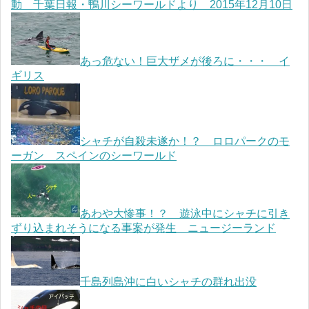
動 千葉日報・鴨川シーワールドより 2015年12月10日
あっ危ない！巨大ザメが後ろに・・・ イ
ギリス
シャチが自殺未遂か！？ ロロパークのモ
ーガン スペインのシーワールド
あわや大惨事！？ 遊泳中にシャチに引き
ずり込まれそうになる事案が発生 ニュージーランド
千島列島沖に白いシャチの群れ出没