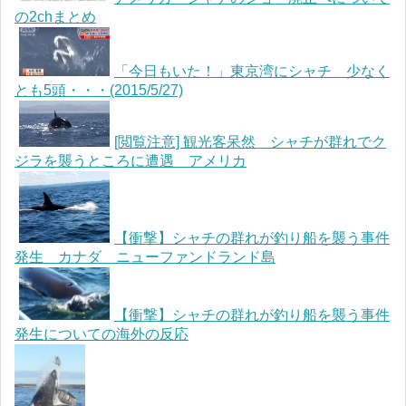
の2chまとめ
「今日もいた！」東京湾にシャチ 少なく
とも5頭・・・(2015/5/27)
[閲覧注意] 観光客呆然 シャチが群れでク
ジラを襲うところに遭遇 アメリカ
【衝撃】シャチの群れが釣り船を襲う事件
発生 カナダ ニューファンドランド島
【衝撃】シャチの群れが釣り船を襲う事件
発生についての海外の反応