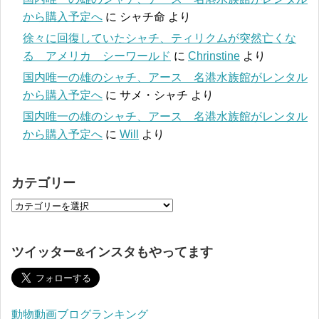
から購入予定へ
に
シャチ命
より
徐々に回復していたシャチ、ティリクムが突然亡くな
る アメリカ シーワールド
に
Chrinstine
より
国内唯一の雄のシャチ、アース 名港水族館がレンタル
から購入予定へ
に
サメ・シャチ
より
国内唯一の雄のシャチ、アース 名港水族館がレンタル
から購入予定へ
に
Will
より
カテゴリー
ツイッター&インスタもやってます
動物動画ブログランキング