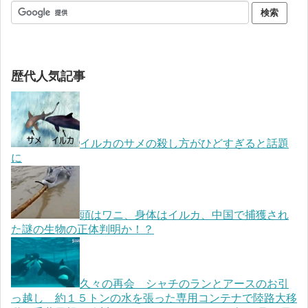
歴代人気記事
イルカのサメの殺し方がひどすぎると話題
に
頭はワニ、身体はイルカ、中国で捕獲され
た謎の生物の正体判明か！？
久々の再会 シャチのランとアースのお引
っ越し 約１５トンの水を張った専用コンテナで陸路大移