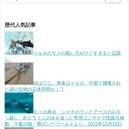
歴代人気記事
イルカのサメの殺し方がひどすぎると話題
に
頭はワニ、身体はイルカ、中国で捕獲され
た謎の生物の正体判明か！？
久々の再会 シャチのランとアースのお引
っ越し 約１５トンの水を張った専用コンテナで陸路大移
動 千葉日報・鴨川シーワールドより 2015年12月10日