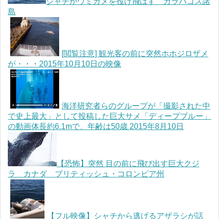
シャチがウミガメを投げ飛ばす ガラパゴス諸
島
[閲覧注意] 観光客の前に突然ホホジロザメ
が・・・2015年10月10日の映像
海洋研究者らのグループが「撮影された中
で史上最大」として投稿した巨大サメ「ディープブルー」
の動画体長約6.1mで、年齢は50歳 2015年8月10日
【恐怖】突然 目の前に飛び出す巨大クジ
ラ カナダ ブリティッシュ・コロンビア州
【フル映像】シャチから逃げるアザラシが話