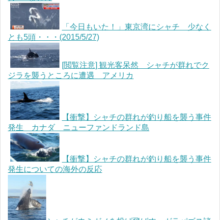
「今日もいた！」東京湾にシャチ 少なく
とも5頭・・・(2015/5/27)
[閲覧注意] 観光客呆然 シャチが群れでク
ジラを襲うところに遭遇 アメリカ
【衝撃】シャチの群れが釣り船を襲う事件
発生 カナダ ニューファンドランド島
【衝撃】シャチの群れが釣り船を襲う事件
発生についての海外の反応