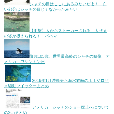
シャチの目はここにあるみたいだよ！ 白
い部分はシャチの目じゃなかったみたい
【衝撃】人からストーカーされる巨大ザメ
の姿が捉えられる！ バハマ
御歳105歳、世界最高齢のシャチの映像 ア
メリカ ワシントン州
2016年1月沖縄美ら海水族館のホホジロザ
メ騒動ツイッターまとめ
アメリカ シャチのショー廃止へについて
の2chまとめ