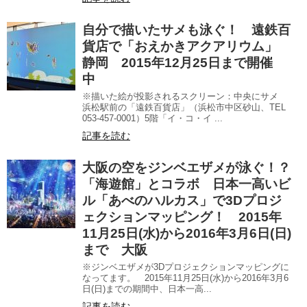
自分で描いたサメも泳ぐ！ 遠鉄百
貨店で「おえかきアクアリウム」
静岡 2015年12月25日まで開催
中
※描いた絵が投影されるスクリーン：中央にサメ
浜松駅前の「遠鉄百貨店」（浜松市中区砂山、TEL
053-457-0001）5階「イ・コ・イ ...
記事を読む
大阪の空をジンベエザメが泳ぐ！？
「海遊館」とコラボ 日本一高いビ
ル「あべのハルカス」で3Dプロジ
ェクションマッピング！ 2015年
11月25日(水)から2016年3月6日(日)
まで 大阪
※ジンベエザメが3Dプロジェクションマッピングに
なってます。 2015年11月25日(水)から2016年3月6
日(日)までの期間中、日本一高...
記事を読む