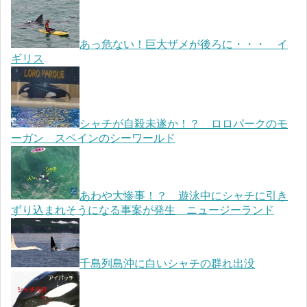
あっ危ない！巨大ザメが後ろに・・・ イ
ギリス
シャチが自殺未遂か！？ ロロパークのモ
ーガン スペインのシーワールド
あわや大惨事！？ 遊泳中にシャチに引き
ずり込まれそうになる事案が発生 ニュージーランド
千島列島沖に白いシャチの群れ出没