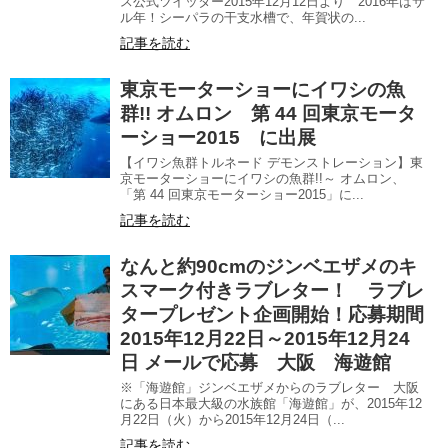
ス公式ツイッター2015年12月12日より 2016年はサ
ル年！シーパラの干支水槽で、年賀状の...
記事を読む
東京モーターショーにイワシの魚
群!! オムロン 第 44 回東京モータ
ーショー2015 に出展
【イワシ魚群トルネード デモンストレーション】東
京モーターショーにイワシの魚群!!～ オムロン、
「第 44 回東京モーターショー2015」に...
記事を読む
なんと約90cmのジンベエザメのキ
スマーク付きラブレター！ ラブレ
タープレゼント企画開始！応募期間
2015年12月22日～2015年12月24
日 メールで応募 大阪 海遊館
※「海遊館」ジンベエザメからのラブレター 大阪
にある日本最大級の水族館「海遊館」が、2015年12
月22日（火）から2015年12月24日（...
記事を読む