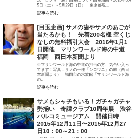
念「ピクサー展」開催につて＜開催期間＞2016年3月
5日（土）～5月29日（日） 東京都現...
記事を読む
[目玉企画] サメの歯やサメのあごが
当たるかも！ 先着200名様 空くじ
なしの無料福引大会 2016年1月1
日開催 マリンワールド海の中道
福岡 西日本新聞より
※マリンワールド海の中道の担当の方、気合い入っ
てます！写真：サメの一種「シロワニ」の歯（西日
本新聞より） 福岡市の水族館「マリンワールド海
の...
記事を読む
サメもシャチもいる！ガチャガチャ
勢揃い 奇譚クラブ10周年展 渋谷
パルコミュージアム 開催日時
2015年12月11日〜2015年12月27
日10：00～21：00