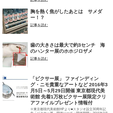
胸を熱く焦がしたあとは サメダ
ー！？
記事を読む
歯の大きさは最大で約3センチ 海
のハンター展のホホジロザメ
記事を読む
「ピクサー展」 ファインディン
グ・ニモ貴重なアートなど 2016年3
月5日～5月29日開催 東京都現代美
術館 先着1万枚ピクサー展限定クリ
アファイルプレゼント情報付
※東京都現代美術館HPより■スタジオ設立30周年記