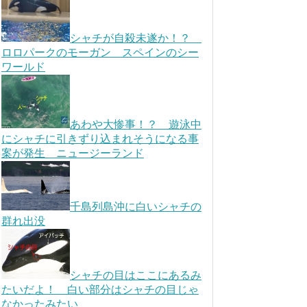
シャチが自殺未遂か！？
ロロパークのモーガン スペインのシー
ワールド
あわや大惨事！？ 遊泳中
にシャチに引きずり込まれそうになる事
案が発生 ニュージーランド
千島列島沖に白いシャチの
群れ出没
シャチの目はここにあるみ
たいだよ！ 白い部分はシャチの目じゃ
なかったみたい