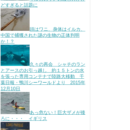
どすぎると話題に
頭はワニ、身体はイルカ、
中国で捕獲された謎の生物の正体判明
か！？
久々の再会 シャチのラン
とアースのお引っ越し 約１５トンの水
を張った専用コンテナで陸路大移動 千
葉日報・鴨川シーワールドより 2015年
12月10日
あっ危ない！巨大ザメが後
ろに・・・ イギリス