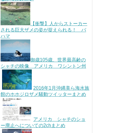
【衝撃】人からストーカー
される巨大ザメの姿が捉えられる！ バ
ハマ
御歳105歳、世界最高齢の
シャチの映像 アメリカ ワシントン州
2016年1月沖縄美ら海水族
館のホホジロザメ騒動ツイッターまとめ
アメリカ シャチのショ
ー廃止へについての2chまとめ