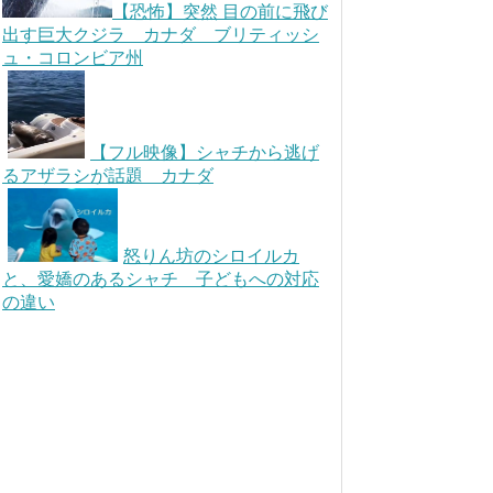
【恐怖】突然 目の前に飛び
出す巨大クジラ カナダ ブリティッシ
ュ・コロンビア州
【フル映像】シャチから逃げ
るアザラシが話題 カナダ
怒りん坊のシロイルカ
と、愛嬌のあるシャチ 子どもへの対応
の違い