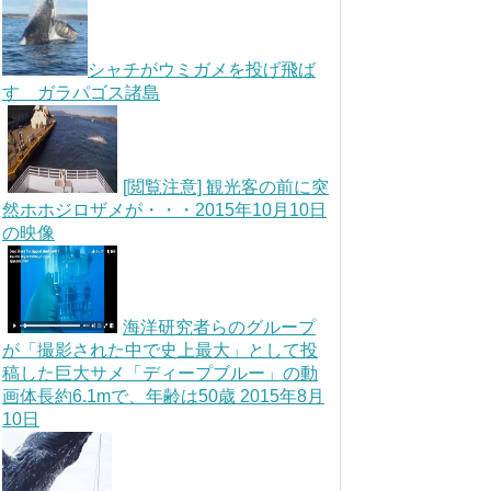
シャチがウミガメを投げ飛ば
す ガラパゴス諸島
[閲覧注意] 観光客の前に突
然ホホジロザメが・・・2015年10月10日
の映像
海洋研究者らのグループ
が「撮影された中で史上最大」として投
稿した巨大サメ「ディープブルー」の動
画体長約6.1mで、年齢は50歳 2015年8月
10日