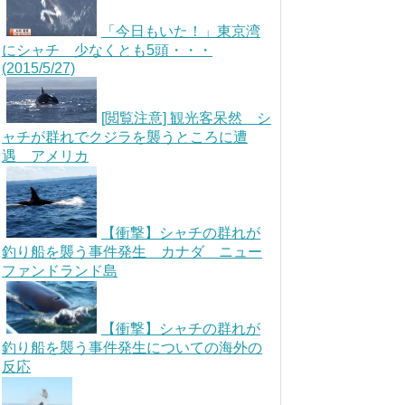
「今日もいた！」東京湾
にシャチ 少なくとも5頭・・・
(2015/5/27)
[閲覧注意] 観光客呆然 シ
ャチが群れでクジラを襲うところに遭
遇 アメリカ
【衝撃】シャチの群れが
釣り船を襲う事件発生 カナダ ニュー
ファンドランド島
【衝撃】シャチの群れが
釣り船を襲う事件発生についての海外の
反応