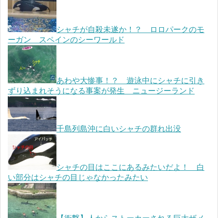
シャチが自殺未遂か！？ ロロパークのモ
ーガン スペインのシーワールド
あわや大惨事！？ 遊泳中にシャチに引き
ずり込まれそうになる事案が発生 ニュージーランド
千島列島沖に白いシャチの群れ出没
シャチの目はここにあるみたいだよ！ 白
い部分はシャチの目じゃなかったみたい