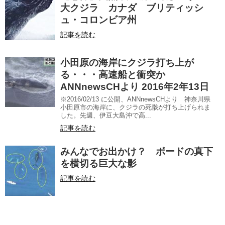
大クジラ カナダ ブリティッシ
ュ・コロンビア州
記事を読む
小田原の海岸にクジラ打ち上が
る・・・高速船と衝突か
ANNnewsCHより 2016年2年13日
※2016/02/13 に公開、ANNnewsCHより 神奈川県
小田原市の海岸に、クジラの死骸が打ち上げられま
した。先週、伊豆大島沖で高­...
記事を読む
みんなでお出かけ？ ボードの真下
を横切る巨大な影
記事を読む