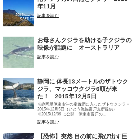
年11月
記事を読む
お母さんクジラを助ける子クジラの
映像が話題に オーストラリア
記事を読む
静岡に 体長13メートルのザトウク
ジラ、マッコウクジラ6頭が来
た！ 2015年12月5日
※静岡県伊東市沖の定置網に入ったザトウクジラ＝
2015年12月5日（いとう漁協富戸支所提供）
※2015/12/09 に公開 伊東市富戸の...
記事を読む
【恐怖】突然 目の前に飛び出す巨