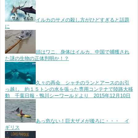
イルカのサメの殺し方がひどすぎると話題
に
頭はワニ、身体はイルカ、中国で捕獲され
た謎の生物の正体判明か！？
久々の再会 シャチのランとアースのお引
っ越し 約１５トンの水を張った専用コンテナで陸路大移
動 千葉日報・鴨川シーワールドより 2015年12月10日
あっ危ない！巨大ザメが後ろに・・・ イ
ギリス