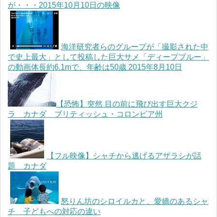
が・・・2015年10月10日の映像
海洋研究者らのグループが「撮影された中
で史上最大」として投稿した巨大サメ「ディープブルー」
の動画体長約6.1mで、年齢は50歳 2015年8月10日
【恐怖】突然 目の前に飛び出す巨大クジ
ラ カナダ ブリティッシュ・コロンビア州
【フル映像】シャチから逃げるアザラシが話
題 カナダ
怒りん坊のシロイルカと、愛嬌のあるシャ
チ 子どもへの対応の違い