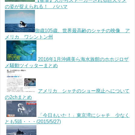
【衝撃】人からストーカーされる巨大ザメ
の姿が捉えられる！ バハマ
御歳105歳、世界最高齢のシャチの映像 ア
メリカ ワシントン州
2016年1月沖縄美ら海水族館のホホジロザ
メ騒動ツイッターまとめ
アメリカ シャチのショー廃止へについて
の2chまとめ
「今日もいた！」東京湾にシャチ 少なく
とも5頭・・・(2015/5/27)