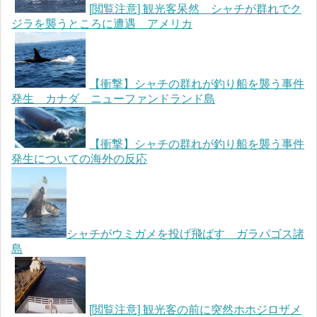
[閲覧注意] 観光客呆然 シャチが群れでク
ジラを襲うところに遭遇 アメリカ
【衝撃】シャチの群れが釣り船を襲う事件
発生 カナダ ニューファンドランド島
【衝撃】シャチの群れが釣り船を襲う事件
発生についての海外の反応
シャチがウミガメを投げ飛ばす ガラパゴス諸
島
[閲覧注意] 観光客の前に突然ホホジロザメ