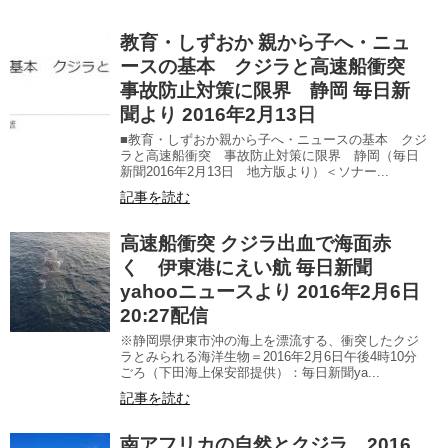
教育・しずおか 親から子へ・ニュ
ースの基本 クジラと高速船衝突
事故防止対策に限界 静岡 毎日新
聞より 2016年2月13日
■教育・しずおか親から子へ・ニュースの基本 クジ
ラと高速船衝突 事故防止対策に限界 静岡（毎日
新聞2016年2月13日 地方版より）＜ソナー...
記事を読む
高速船衝突 クジラ出血で海面赤
く 伊東港にえい航 毎日新聞
yahooニュースより 2016年2月6日
20:27配信
※静岡県伊東市沖の海上を漂流する、衝突したクジ
ラとみられる海洋生物＝2016年2月6日午後4時10分
ごろ（下田海上保安部提供）：毎日新聞ya...
記事を読む
南アフリカの自然とクジラ 2016