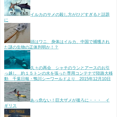
イルカのサメの殺し方がひどすぎると話題
に
頭はワニ、身体はイルカ、中国で捕獲され
た謎の生物の正体判明か！？
久々の再会 シャチのランとアースのお引
っ越し 約１５トンの水を張った専用コンテナで陸路大移
動 千葉日報・鴨川シーワールドより 2015年12月10日
あっ危ない！巨大ザメが後ろに・・・ イ
ギリス