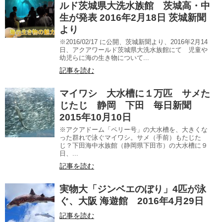
ルド茨城県大洗水族館 茨城高・中
生が発表 2016年2月18日 茨城新聞
より
※2016/02/17 に公開、茨城新聞より、2016年2月14
日、アクアワールド茨城県大洗水族館にて 児童や
幼児らに海の生き物について...
記事を読む
マイワシ 大水槽に１万匹 サメた
じたじ 静岡 下田 毎日新聞
2015年10月10日
※アクアドーム「ペリー号」の大水槽を、大きくな
った群れで泳ぐマイワシ。サメ（手前）もたじた
じ？下田海中水族館（静岡県下田市）の大水槽に９
日、...
記事を読む
実物大「ジンベエのぼり」4匹が泳
ぐ、大阪 海遊館 2016年4月29日
記事を読む