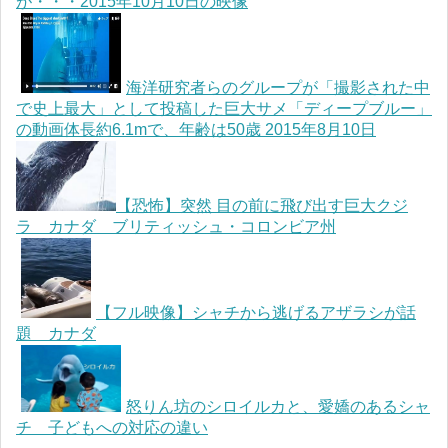
が・・・2015年10月10日の映像
海洋研究者らのグループが「撮影された中
で史上最大」として投稿した巨大サメ「ディープブルー」
の動画体長約6.1mで、年齢は50歳 2015年8月10日
【恐怖】突然 目の前に飛び出す巨大クジ
ラ カナダ ブリティッシュ・コロンビア州
【フル映像】シャチから逃げるアザラシが話
題 カナダ
怒りん坊のシロイルカと、愛嬌のあるシャ
チ 子どもへの対応の違い