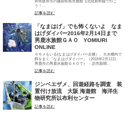
井県坂井市の越前松島水族館【北陸新幹線で行こ
う！...
記事を読む
「なまはげ」でも怖くないよ なま
はげダイバー2016年2月14日まで
男鹿水族館ＧＡＯ YOMIURI
ONLINE
※サメもいる(なまはげダイバー左横）、大水槽内で
餌をまく「なまはげダイバー」（2016年2月11日、
男鹿市の男鹿水族館ＧＡＯで） ：読売新聞...
記事を読む
ジンベエザメ、回遊経路を調査 装
置付け放流 大阪 海遊館 海洋生
物研究所以布利センター
記事を読む