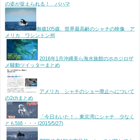
の姿が捉えられる！ バハマ
御歳105歳、世界最高齢のシャチの映像 ア
メリカ ワシントン州
2016年1月沖縄美ら海水族館のホホジロザ
メ騒動ツイッターまとめ
アメリカ シャチのショー廃止へについて
の2chまとめ
「今日もいた！」東京湾にシャチ 少なく
とも5頭・・・(2015/5/27)