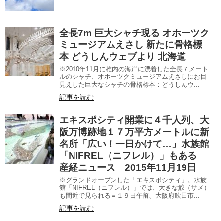
全長7m 巨大シャチ現る オホーツク
ミュージアムえさし 新たに骨格標
本 どうしんウェブより 北海道
※2010年11月に稚内の海岸に漂着した全長７メート
ルのシャチ、オホーツクミュージアムえさしにお目
見えした巨大なシャチの骨格標本：どうしんウ...
記事を読む
エキスポシティ開業に４千人列、大
阪万博跡地１７万平方メートルに新
名所「広い！一日かけて…」水族館
「NIFREL（ニフレル）」もある
産経ニュース 2015年11月19日
※グランドオープンした「エキスポシティ」。水族
館「NIFREL（ニフレル）」では、大きな鮫（サメ）
も間近で見られる＝１９日午前、大阪府吹田市...
記事を読む