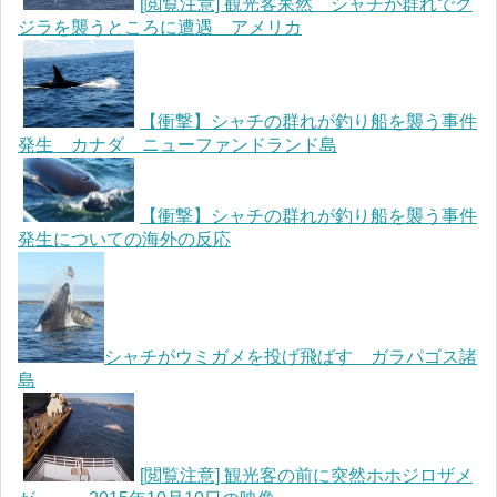
[閲覧注意] 観光客呆然 シャチが群れでク
ジラを襲うところに遭遇 アメリカ
【衝撃】シャチの群れが釣り船を襲う事件
発生 カナダ ニューファンドランド島
【衝撃】シャチの群れが釣り船を襲う事件
発生についての海外の反応
シャチがウミガメを投げ飛ばす ガラパゴス諸
島
[閲覧注意] 観光客の前に突然ホホジロザメ