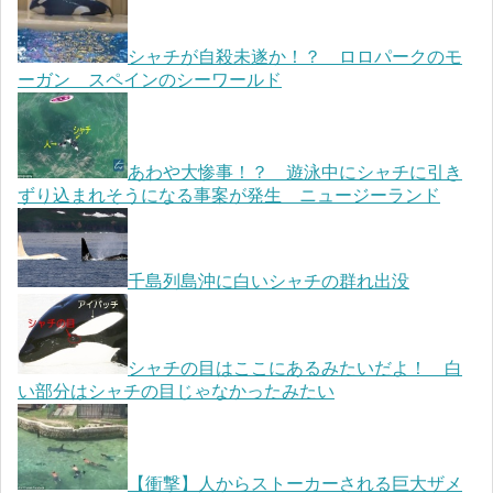
シャチが自殺未遂か！？ ロロパークのモ
ーガン スペインのシーワールド
あわや大惨事！？ 遊泳中にシャチに引き
ずり込まれそうになる事案が発生 ニュージーランド
千島列島沖に白いシャチの群れ出没
シャチの目はここにあるみたいだよ！ 白
い部分はシャチの目じゃなかったみたい
【衝撃】人からストーカーされる巨大ザメ