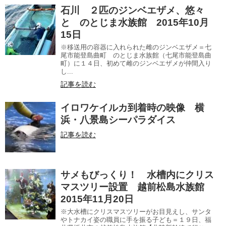
石川 ２匹のジンベエザメ、悠々
と のとじま水族館 2015年10月
15日
※移送用の容器に入れられた雌のジンベエザメ＝七
尾市能登島曲町 のとじま水族館（七尾市能登島曲
町）に１４日、初めて雌のジンベエザメが仲間入り
し...
記事を読む
イロワケイルカ到着時の映像 横
浜・八景島シーパラダイス
記事を読む
サメもびっくり！ 水槽内にクリス
マスツリー設置 越前松島水族館
2015年11月20日
※大水槽にクリスマスツリーがお目見えし、サンタ
やトナカイ姿の職員に手を振る子ども＝１９日、福