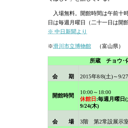
入場無料。開館時間は午前十時
日は毎週月曜日（二十一日は開
※ 中日新聞より
※
滑川市立博物館
（富山県）
所蔵 チョウ･
会 期
2015年8/8(土)～9/2
10:00～18:00
開館時間
休館日
:毎週月曜日
9/24(木)
会 場
3階 第2常設展示