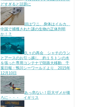
どすぎると話題に
頭はワニ、身体はイルカ、
中国で捕獲された謎の生物の正体判明
か！？
久々の再会 シャチのラン
とアースのお引っ越し 約１５トンの水
を張った専用コンテナで陸路大移動 千
葉日報・鴨川シーワールドより 2015年
12月10日
あっ危ない！巨大ザメが後
ろに・・・ イギリス