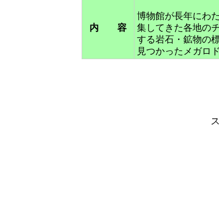
博物館が長年にわ
内 容
集してきた各地の
する岩石・鉱物の
見つかったメガロ