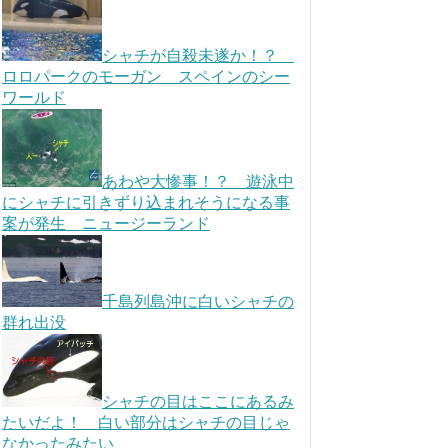
シャチが自殺未遂か！？
ロロパークのモーガン スペインのシー
ワールド
あわや大惨事！？ 遊泳中
にシャチに引きずり込まれそうになる事
案が発生 ニュージーランド
千島列島沖に白いシャチの
群れ出没
シャチの目はここにあるみ
たいだよ！ 白い部分はシャチの目じゃ
なかったみたい