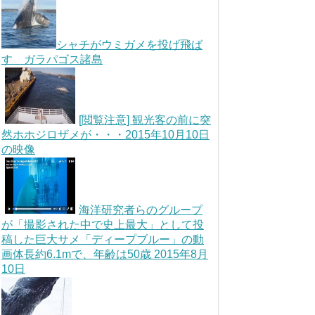
シャチがウミガメを投げ飛ば
す ガラパゴス諸島
[閲覧注意] 観光客の前に突
然ホホジロザメが・・・2015年10月10日
の映像
海洋研究者らのグループ
が「撮影された中で史上最大」として投
稿した巨大サメ「ディープブルー」の動
画体長約6.1mで、年齢は50歳 2015年8月
10日