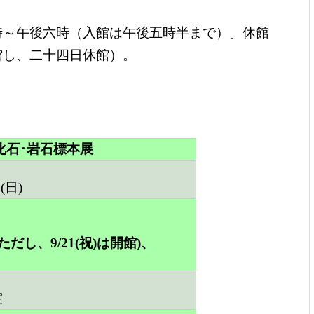
～午後六時（入館は午後五時半まで）。休館
館し、二十四日休館）。
化石･岩石標本展
7(日)
(ただし、
9/21(祝)は開館
)、
室