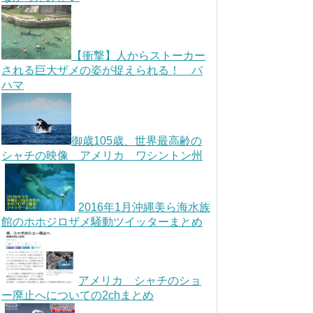
【衝撃】人からストーカー
される巨大ザメの姿が捉えられる！ バ
ハマ
御歳105歳、世界最高齢の
シャチの映像 アメリカ ワシントン州
2016年1月沖縄美ら海水族
館のホホジロザメ騒動ツイッターまとめ
アメリカ シャチのショ
ー廃止へについての2chまとめ