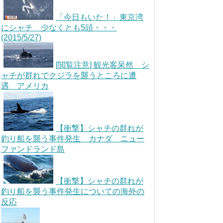
「今日もいた！」東京湾
にシャチ 少なくとも5頭・・・
(2015/5/27)
[閲覧注意] 観光客呆然 シ
ャチが群れでクジラを襲うところに遭
遇 アメリカ
【衝撃】シャチの群れが
釣り船を襲う事件発生 カナダ ニュー
ファンドランド島
【衝撃】シャチの群れが
釣り船を襲う事件発生についての海外の
反応