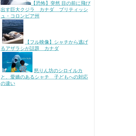
【恐怖】突然 目の前に飛び
出す巨大クジラ カナダ ブリティッシ
ュ・コロンビア州
【フル映像】シャチから逃げ
るアザラシが話題 カナダ
怒りん坊のシロイルカ
と、愛嬌のあるシャチ 子どもへの対応
の違い