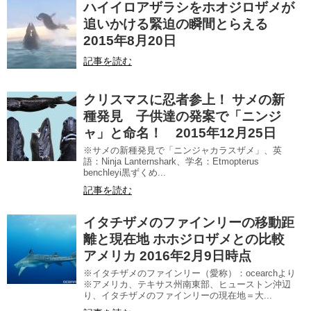
ハイイロアザラシをホオジロザメが
追いかける緊迫の瞬間とらえる
2015年8月20日
記事を読む
クリスマスに忍者参上！ サメの新
種発見 子供達の発案で「ニンジ
ャ」と命名！ 2015年12月25日
※サメの新種発見で「ニンジャカラスザメ」、英
語：Ninja Lanternshark、学名：Etmopterus
benchleyi黒ずくめ...
記事を読む
イタチザメのファインリーの移動距
離と現在地 ホホジロザメとの比較
アメリカ 2016年2月9日時点
※イタチザメのファインリー（愛称）：ocearchより
※アメリカ、テキサス州南東部、ヒューストン沖辺
り、イタチザメのファインリーの現在地＝大...