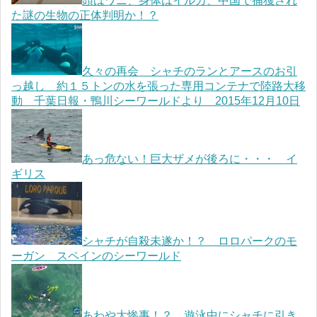
頭はワニ、身体はイルカ、中国で捕獲され
た謎の生物の正体判明か！？
久々の再会 シャチのランとアースのお引
っ越し 約１５トンの水を張った専用コンテナで陸路大移
動 千葉日報・鴨川シーワールドより 2015年12月10日
あっ危ない！巨大ザメが後ろに・・・ イ
ギリス
シャチが自殺未遂か！？ ロロパークのモ
ーガン スペインのシーワールド
あわや大惨事！？ 遊泳中にシャチに引き