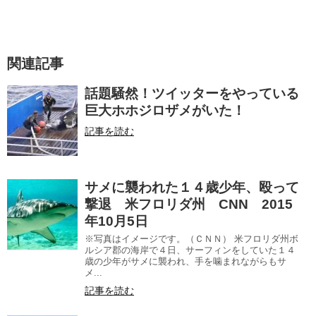
関連記事
話題騒然！ツイッターをやっている
巨大ホホジロザメがいた！
記事を読む
サメに襲われた１４歳少年、殴って
撃退 米フロリダ州 CNN 2015
年10月5日
※写真はイメージです。（ＣＮＮ） 米フロリダ州ボ
ルシア郡の海岸で４日、サーフィンをしていた１４
歳の少年がサメに襲われ、手を噛まれながらもサ
メ...
記事を読む