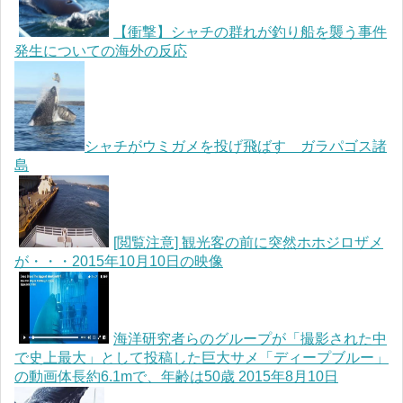
【衝撃】シャチの群れが釣り船を襲う事件
発生についての海外の反応
シャチがウミガメを投げ飛ばす ガラパゴス諸
島
[閲覧注意] 観光客の前に突然ホホジロザメ
が・・・2015年10月10日の映像
海洋研究者らのグループが「撮影された中
で史上最大」として投稿した巨大サメ「ディープブルー」
の動画体長約6.1mで、年齢は50歳 2015年8月10日