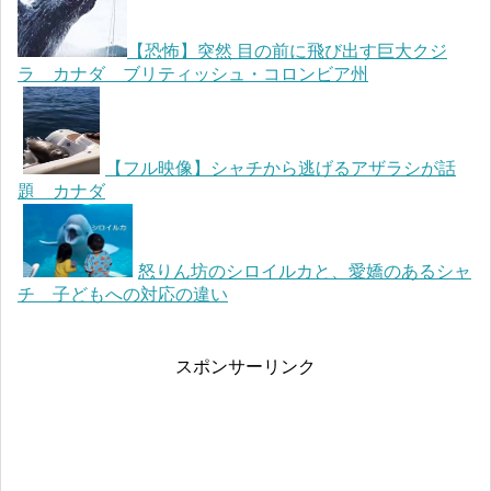
【恐怖】突然 目の前に飛び出す巨大クジ
ラ カナダ ブリティッシュ・コロンビア州
【フル映像】シャチから逃げるアザラシが話
題 カナダ
怒りん坊のシロイルカと、愛嬌のあるシャ
チ 子どもへの対応の違い
スポンサーリンク