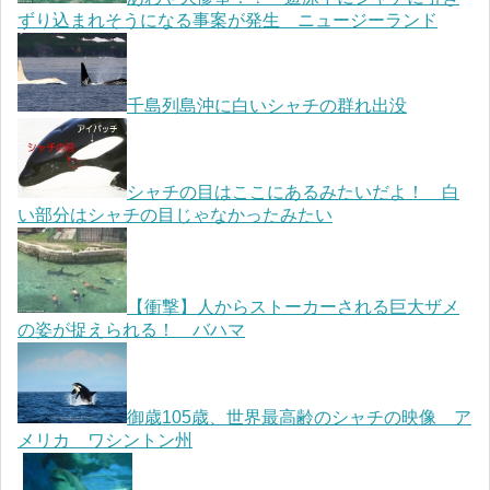
ずり込まれそうになる事案が発生 ニュージーランド
千島列島沖に白いシャチの群れ出没
シャチの目はここにあるみたいだよ！ 白
い部分はシャチの目じゃなかったみたい
【衝撃】人からストーカーされる巨大ザメ
の姿が捉えられる！ バハマ
御歳105歳、世界最高齢のシャチの映像 ア
メリカ ワシントン州