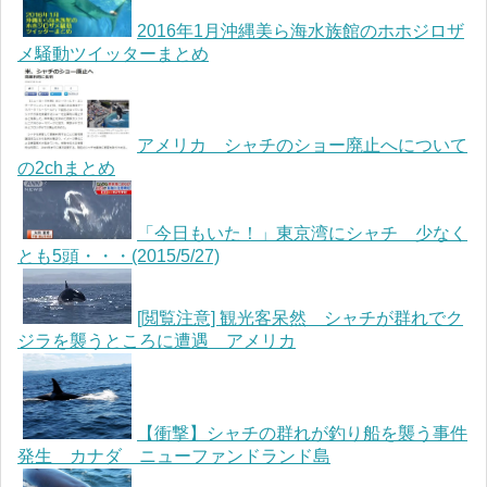
2016年1月沖縄美ら海水族館のホホジロザ
メ騒動ツイッターまとめ
アメリカ シャチのショー廃止へについて
の2chまとめ
「今日もいた！」東京湾にシャチ 少なく
とも5頭・・・(2015/5/27)
[閲覧注意] 観光客呆然 シャチが群れでク
ジラを襲うところに遭遇 アメリカ
【衝撃】シャチの群れが釣り船を襲う事件
発生 カナダ ニューファンドランド島