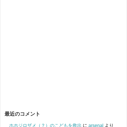
最近のコメント
ホホジロザメ（？）のこどもを救出
に
arsenal
より