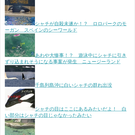
シャチが自殺未遂か！？ ロロパークのモ
ーガン スペインのシーワールド
あわや大惨事！？ 遊泳中にシャチに引き
ずり込まれそうになる事案が発生 ニュージーランド
千島列島沖に白いシャチの群れ出没
シャチの目はここにあるみたいだよ！ 白
い部分はシャチの目じゃなかったみたい