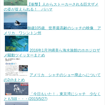
【衝撃】人からストーカーされる巨大ザメ
の姿が捉えられる！ バハマ
御歳105歳、世界最高齢のシャチの映像 ア
メリカ ワシントン州
2016年1月沖縄美ら海水族館のホホジロザ
メ騒動ツイッターまとめ
アメリカ シャチのショー廃止へについて
の2chまとめ
「今日もいた！」東京湾にシャチ 少なく
とも5頭・・・(2015/5/27)