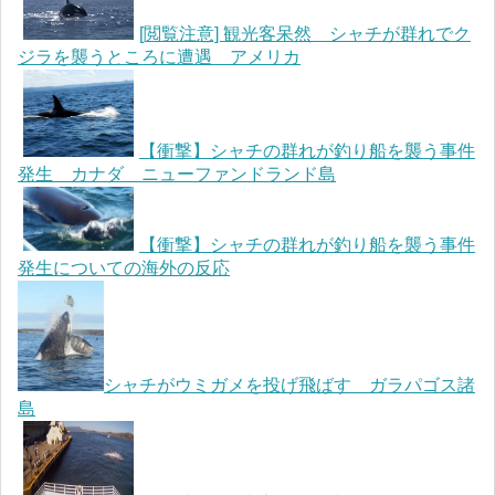
[閲覧注意] 観光客呆然 シャチが群れでク
ジラを襲うところに遭遇 アメリカ
【衝撃】シャチの群れが釣り船を襲う事件
発生 カナダ ニューファンドランド島
【衝撃】シャチの群れが釣り船を襲う事件
発生についての海外の反応
シャチがウミガメを投げ飛ばす ガラパゴス諸
島