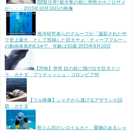
[閲覧注意] 観光客の前に突然ホホジロザメ
が・・・2015年10月10日の映像
海洋研究者らのグループが「撮影された中
で史上最大」として投稿した巨大サメ「ディープブルー」
の動画体長約6.1mで、年齢は50歳 2015年8月10日
【恐怖】突然 目の前に飛び出す巨大クジ
ラ カナダ ブリティッシュ・コロンビア州
【フル映像】シャチから逃げるアザラシが話
題 カナダ
怒りん坊のシロイルカと、愛嬌のあるシャ