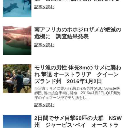
記事を読む
南アフリカのホホジロザメが絶滅の
危機に 調査結果発表
記事を読む
モリ漁の男性 体長3mの サメに襲わ
れ 撃退 オーストラリア クイーン
ズランド州 2016年1月2日
※写真：サメに襲われ運ばれる男性(ABC News)■医
師団､腕の接合手術に懸命 2016年1月2日､QLD州海
岸のイェプーン沖でモリ漁をし...
記事を読む
2日間でサメ目撃60匹の大群 NSW
州 ジャービス･ベイ オーストラ