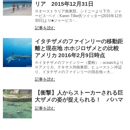
リア 2015年12月31日
※オーストラリア南東部、シドニーより下方、ジャ
ービス･ベイ：Karen Tiller氏ツイッター(2015年12月
30日)より■ジャービス･...
記事を読む
イタチザメのファインリーの移動距
離と現在地 ホホジロザメとの比較
アメリカ 2016年2月9日時点
※イタチザメのファインリー（愛称）：ocearchより
※アメリカ、テキサス州南東部、ヒューストン沖辺
り、イタチザメのファインリーの現在地＝大...
記事を読む
【衝撃】人からストーカーされる巨
大ザメの姿が捉えられる！ バハマ
記事を読む