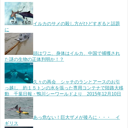
イルカのサメの殺し方がひどすぎると話題
に
頭はワニ、身体はイルカ、中国で捕獲され
た謎の生物の正体判明か！？
久々の再会 シャチのランとアースのお引
っ越し 約１５トンの水を張った専用コンテナで陸路大移
動 千葉日報・鴨川シーワールドより 2015年12月10日
あっ危ない！巨大ザメが後ろに・・・ イ
ギリス