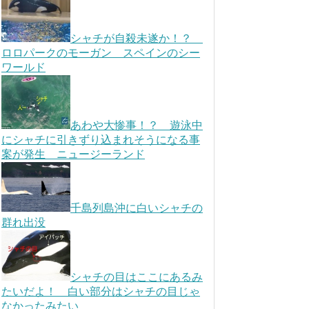
シャチが自殺未遂か！？
ロロパークのモーガン スペインのシー
ワールド
あわや大惨事！？ 遊泳中
にシャチに引きずり込まれそうになる事
案が発生 ニュージーランド
千島列島沖に白いシャチの
群れ出没
シャチの目はここにあるみ
たいだよ！ 白い部分はシャチの目じゃ
なかったみたい