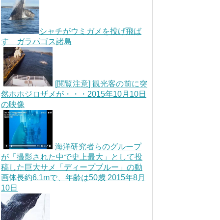
シャチがウミガメを投げ飛ば
す ガラパゴス諸島
[閲覧注意] 観光客の前に突
然ホホジロザメが・・・2015年10月10日
の映像
海洋研究者らのグループ
が「撮影された中で史上最大」として投
稿した巨大サメ「ディープブルー」の動
画体長約6.1mで、年齢は50歳 2015年8月
10日