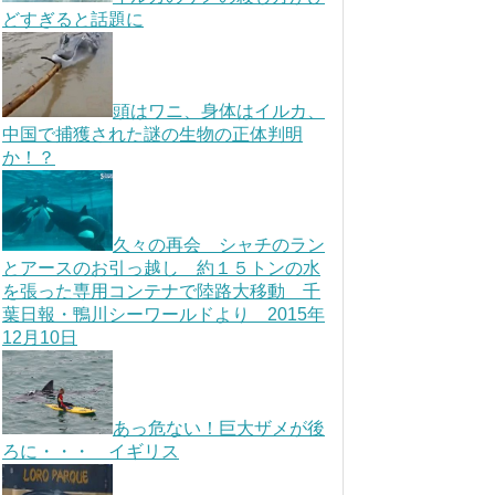
どすぎると話題に
頭はワニ、身体はイルカ、
中国で捕獲された謎の生物の正体判明
か！？
久々の再会 シャチのラン
とアースのお引っ越し 約１５トンの水
を張った専用コンテナで陸路大移動 千
葉日報・鴨川シーワールドより 2015年
12月10日
あっ危ない！巨大ザメが後
ろに・・・ イギリス