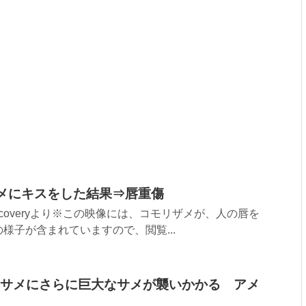
ザメにキスをした結果⇒唇重傷
、Discoveryより※この映像には、コモリザメが、人の唇を
様子が含まれていますので、閲覧...
サメにさらに巨大なサメが襲いかかる アメ