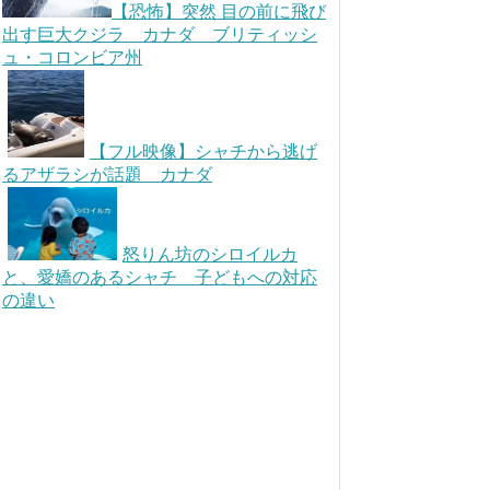
【恐怖】突然 目の前に飛び
出す巨大クジラ カナダ ブリティッシ
ュ・コロンビア州
【フル映像】シャチから逃げ
るアザラシが話題 カナダ
怒りん坊のシロイルカ
と、愛嬌のあるシャチ 子どもへの対応
の違い