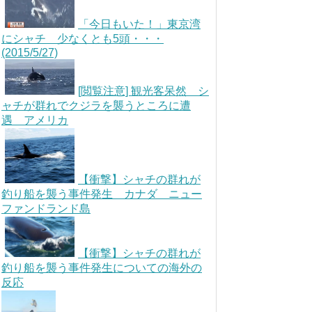
「今日もいた！」東京湾
にシャチ 少なくとも5頭・・・
(2015/5/27)
[閲覧注意] 観光客呆然 シ
ャチが群れでクジラを襲うところに遭
遇 アメリカ
【衝撃】シャチの群れが
釣り船を襲う事件発生 カナダ ニュー
ファンドランド島
【衝撃】シャチの群れが
釣り船を襲う事件発生についての海外の
反応