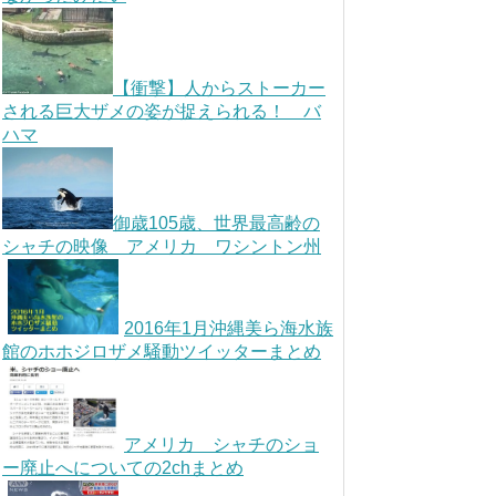
【衝撃】人からストーカー
される巨大ザメの姿が捉えられる！ バ
ハマ
御歳105歳、世界最高齢の
シャチの映像 アメリカ ワシントン州
2016年1月沖縄美ら海水族
館のホホジロザメ騒動ツイッターまとめ
アメリカ シャチのショ
ー廃止へについての2chまとめ