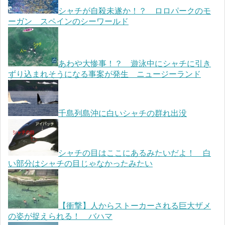
シャチが自殺未遂か！？ ロロパークのモ
ーガン スペインのシーワールド
あわや大惨事！？ 遊泳中にシャチに引き
ずり込まれそうになる事案が発生 ニュージーランド
千島列島沖に白いシャチの群れ出没
シャチの目はここにあるみたいだよ！ 白
い部分はシャチの目じゃなかったみたい
【衝撃】人からストーカーされる巨大ザメ
の姿が捉えられる！ バハマ