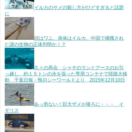
イルカのサメの殺し方がひどすぎると話題
に
頭はワニ、身体はイルカ、中国で捕獲され
た謎の生物の正体判明か！？
久々の再会 シャチのランとアースのお引
っ越し 約１５トンの水を張った専用コンテナで陸路大移
動 千葉日報・鴨川シーワールドより 2015年12月10日
あっ危ない！巨大ザメが後ろに・・・ イ
ギリス