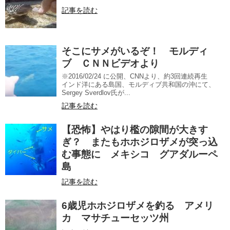
記事を読む
そこにサメがいるぞ！ モルディ
ブ ＣＮＮビデオより
※2016/02/24 に公開、CNNより、約3回連続再生
インド洋にある島国、モルディブ共和国の沖にて、
Sergey Sverdlov氏が...
記事を読む
【恐怖】やはり檻の隙間が大きす
ぎ？ またもホホジロザメが突っ込
む事態に メキシコ グアダルーペ
島
記事を読む
6歳児ホホジロザメを釣る アメリ
カ マサチューセッツ州