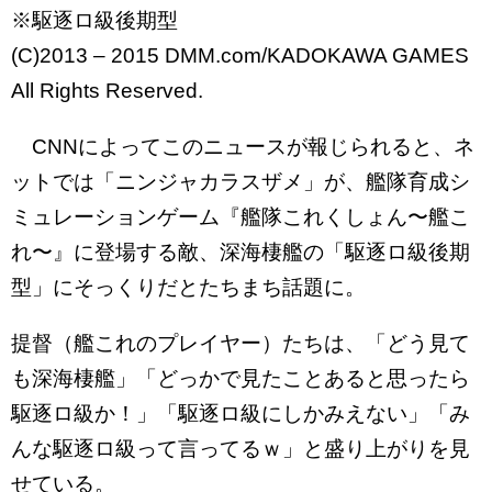
※駆逐ロ級後期型
(C)2013 – 2015 DMM.com/KADOKAWA GAMES
All Rights Reserved.
CNNによってこのニュースが報じられると、ネ
ットでは「ニンジャカラスザメ」が、艦隊育成シ
ミュレーションゲーム『艦隊これくしょん〜艦こ
れ〜』に登場する敵、深海棲艦の「駆逐ロ級後期
型」にそっくりだとたちまち話題に。
提督（艦これのプレイヤー）たちは、「どう見て
も深海棲艦」「どっかで見たことあると思ったら
駆逐ロ級か！」「駆逐ロ級にしかみえない」「み
んな駆逐ロ級って言ってるｗ」と盛り上がりを見
せている。