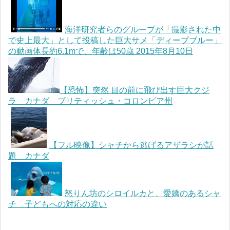
海洋研究者らのグループが「撮影された中
で史上最大」として投稿した巨大サメ「ディープブルー」
の動画体長約6.1mで、年齢は50歳 2015年8月10日
【恐怖】突然 目の前に飛び出す巨大クジ
ラ カナダ ブリティッシュ・コロンビア州
【フル映像】シャチから逃げるアザラシが話
題 カナダ
怒りん坊のシロイルカと、愛嬌のあるシャ
チ 子どもへの対応の違い