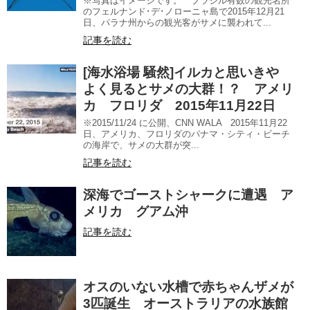
※写真はイメージです。 ブラジル有数の観光名所
のフェルナンド･デ･ノローニャ島で2015年12月21
日、パラナ州からの観光客がサメに襲われて...
記事を読む
[海水浴場 騒然]イルカと思いきや
よく見るとサメの大群！？ アメリ
カ フロリダ 2015年11月22日
※2015/11/24 に公開、CNN WALA 2015年11月22
日、アメリカ、フロリダのパナマ・シティ・ビーチ
の海岸で、サメの大群が突...
記事を読む
深海でゴーストシャークに遭遇 ア
メリカ グアム沖
記事を読む
オスのいない水槽で赤ちゃんザメが
3匹誕生 オーストラリアの水族館