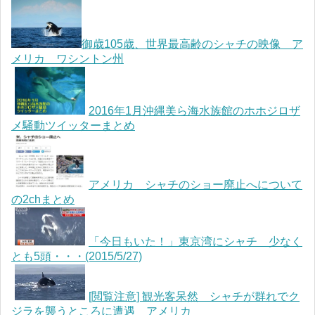
御歳105歳、世界最高齢のシャチの映像 ア
メリカ ワシントン州
2016年1月沖縄美ら海水族館のホホジロザ
メ騒動ツイッターまとめ
アメリカ シャチのショー廃止へについて
の2chまとめ
「今日もいた！」東京湾にシャチ 少なく
とも5頭・・・(2015/5/27)
[閲覧注意] 観光客呆然 シャチが群れでク
ジラを襲うところに遭遇 アメリカ