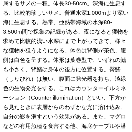
属するサメの一種。体長30-50cm。深海に生息す
る、比較的珍しいサメ。普通水深1,000mより深い
海に生息する。熱帯、亜熱帯海域の水深80-
3,500m間で採集の記録がある。夜になると獲物を
求めて比較的浅い水深にまで上がってきて、様々
な獲物を狙うようになる。体色は背側が茶色、腹
側は白色を呈する。体形は葉巻型で、いずれの鰭
も小さく、背鰭は身体の後方に位置する。臀鰭
（しりびれ）は無い。腹面に発光器を持ち、淡緑
色の生物発光をする。これはカウンターイルミネ
ーション（Counter illumination）といい、下方か
ら見たときに表層からのわずかな光に溶け込み、
自分の影を消すという効果がある。また、マグロ
などの有用魚種を食害する他、海底ケーブルや潜