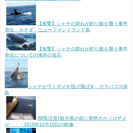
【衝撃】シャチの群れが釣り船を襲う事件
発生 カナダ ニューファンドランド島
【衝撃】シャチの群れが釣り船を襲う事件
発生についての海外の反応
シャチがウミガメを投げ飛ばす ガラパゴス諸
島
[閲覧注意] 観光客の前に突然ホホジロザメ
が・・・2015年10月10日の映像