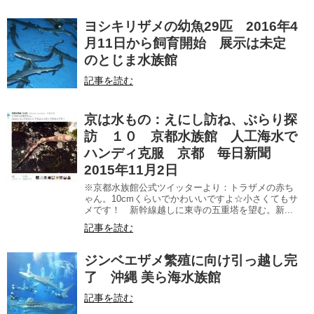
ヨシキリザメの幼魚29匹 2016年4
月11日から飼育開始 展示は未定
のとじま水族館
記事を読む
京は水もの：えにし訪ね、ぶらり探
訪 １０ 京都水族館 人工海水で
ハンディ克服 京都 毎日新聞
2015年11月2日
※京都水族館公式ツイッターより：トラザメの赤ち
ゃん。10cmくらいでかわいいですよ☆小さくてもサ
メです！ 新幹線越しに東寺の五重塔を望む。新...
記事を読む
ジンベエザメ繁殖に向け引っ越し完
了 沖縄 美ら海水族館
記事を読む