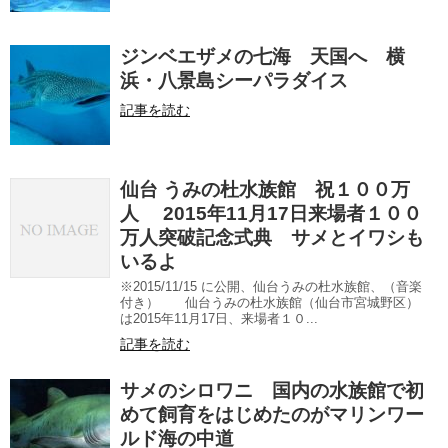
ジンベエザメの七海 天国へ 横
浜・八景島シーパラダイス
記事を読む
仙台 うみの杜水族館 祝１００万
人 2015年11月17日来場者１００
万人突破記念式典 サメとイワシも
いるよ
※2015/11/15 に公開、仙台うみの杜水族館、（音楽
付き） 仙台うみの杜水族館（仙台市宮城野区）
は2015年11月17日、来場者１０...
記事を読む
サメのシロワニ 国内の水族館で初
めて飼育をはじめたのがマリンワー
ルド海の中道