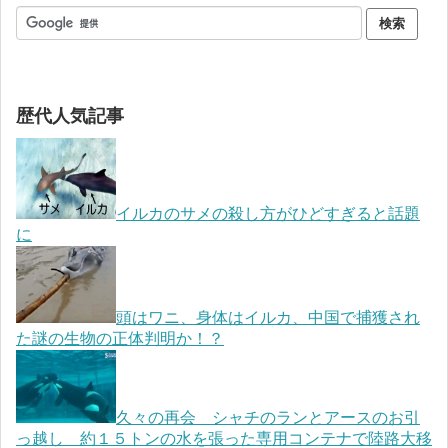
歴代人気記事
イルカのサメの殺し方がひどすぎると話題
に
頭はワニ、身体はイルカ、中国で捕獲され
た謎の生物の正体判明か！？
久々の再会 シャチのランとアースのお引
っ越し 約１５トンの水を張った専用コンテナで陸路大移