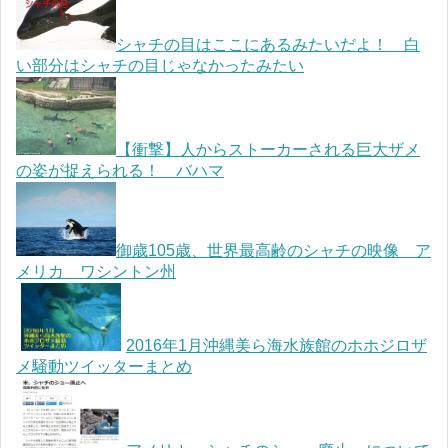
シャチの目はここにあるみたいだよ！ 白
い部分はシャチの目じゃなかったみたい
【衝撃】人からストーカーされる巨大ザメ
の姿が捉えられる！ バハマ
御歳105歳、世界最高齢のシャチの映像 ア
メリカ ワシントン州
2016年1月沖縄美ら海水族館のホホジロザ
メ騒動ツイッターまとめ