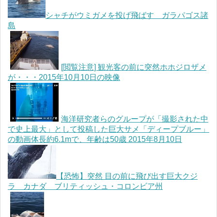
シャチがウミガメを投げ飛ばす ガラパゴス諸
島
[閲覧注意] 観光客の前に突然ホホジロザメ
が・・・2015年10月10日の映像
海洋研究者らのグループが「撮影された中
で史上最大」として投稿した巨大サメ「ディープブルー」
の動画体長約6.1mで、年齢は50歳 2015年8月10日
【恐怖】突然 目の前に飛び出す巨大クジ
ラ カナダ ブリティッシュ・コロンビア州