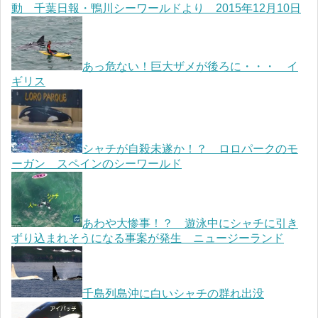
動 千葉日報・鴨川シーワールドより 2015年12月10日
あっ危ない！巨大ザメが後ろに・・・ イ
ギリス
シャチが自殺未遂か！？ ロロパークのモ
ーガン スペインのシーワールド
あわや大惨事！？ 遊泳中にシャチに引き
ずり込まれそうになる事案が発生 ニュージーランド
千島列島沖に白いシャチの群れ出没