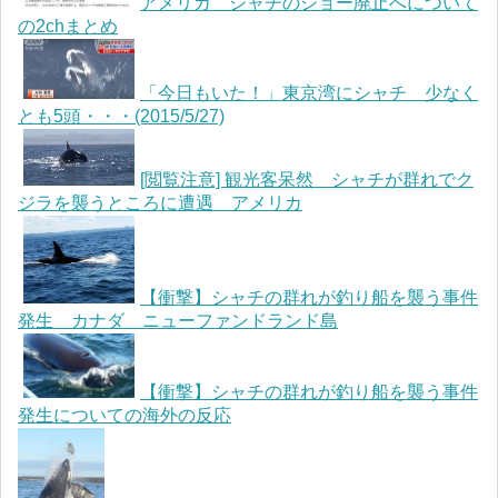
アメリカ シャチのショー廃止へについて
の2chまとめ
「今日もいた！」東京湾にシャチ 少なく
とも5頭・・・(2015/5/27)
[閲覧注意] 観光客呆然 シャチが群れでク
ジラを襲うところに遭遇 アメリカ
【衝撃】シャチの群れが釣り船を襲う事件
発生 カナダ ニューファンドランド島
【衝撃】シャチの群れが釣り船を襲う事件
発生についての海外の反応