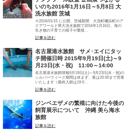
いのち2016年1月16日～5月8日 大
洗水族館 茨城
※2016/01/15 に公開、茨城新聞 大洗町磯浜町のア
クアワールド県大洗水族館で2016年1月16日、海の
生き物の子育ての様子や繁殖...
記事を読む
名古屋港水族館 サメ･エイにタッ
チ開催日時 2015年9月19日(土)～9
月23日(水・祝) 11:00～14:00
名古屋港水族館情報9月19日(土)～9月23日(水・祝)の
シルバーウィーク期間は休まず、夜は20:00まで営業
いたします（最終入館は19:0...
記事を読む
ジンベエザメの繁殖に向けた今後の
飼育展示について 沖縄 美ら海水
族館
記事を読む