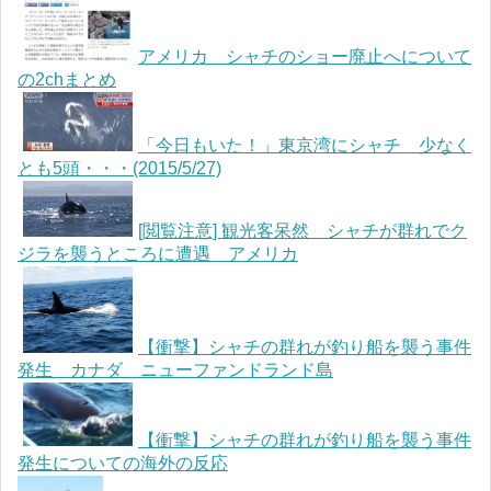
アメリカ シャチのショー廃止へについて
の2chまとめ
「今日もいた！」東京湾にシャチ 少なく
とも5頭・・・(2015/5/27)
[閲覧注意] 観光客呆然 シャチが群れでク
ジラを襲うところに遭遇 アメリカ
【衝撃】シャチの群れが釣り船を襲う事件
発生 カナダ ニューファンドランド島
【衝撃】シャチの群れが釣り船を襲う事件
発生についての海外の反応