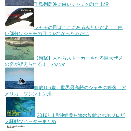
千島列島沖に白いシャチの群れ出没
シャチの目はここにあるみたいだよ！ 白
い部分はシャチの目じゃなかったみたい
【衝撃】人からストーカーされる巨大ザメ
の姿が捉えられる！ バハマ
御歳105歳、世界最高齢のシャチの映像 ア
メリカ ワシントン州
2016年1月沖縄美ら海水族館のホホジロザ
メ騒動ツイッターまとめ