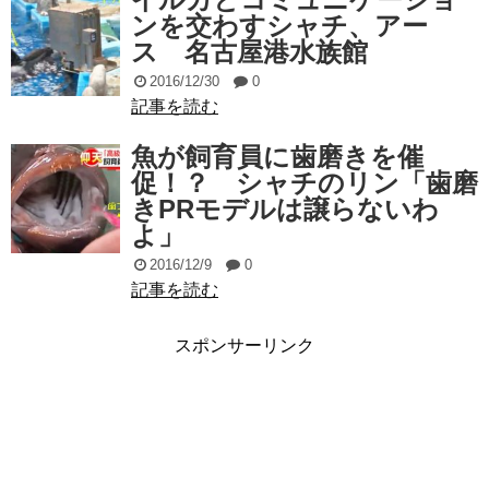
ンを交わすシャチ、アー
ス 名古屋港水族館
2016/12/30
0
記事を読む
魚が飼育員に歯磨きを催
促！？ シャチのリン「歯磨
きPRモデルは譲らないわ
よ」
2016/12/9
0
記事を読む
スポンサーリンク