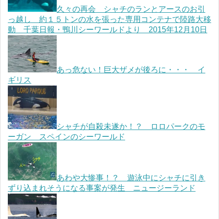
久々の再会 シャチのランとアースのお引
っ越し 約１５トンの水を張った専用コンテナで陸路大移
動 千葉日報・鴨川シーワールドより 2015年12月10日
あっ危ない！巨大ザメが後ろに・・・ イ
ギリス
シャチが自殺未遂か！？ ロロパークのモ
ーガン スペインのシーワールド
あわや大惨事！？ 遊泳中にシャチに引き
ずり込まれそうになる事案が発生 ニュージーランド