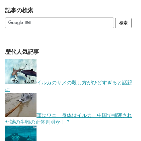
記事の検索
歴代人気記事
イルカのサメの殺し方がひどすぎると話題
に
頭はワニ、身体はイルカ、中国で捕獲され
た謎の生物の正体判明か！？