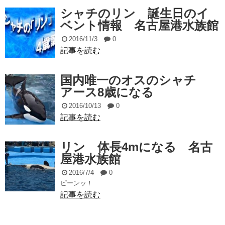
シャチのリン 誕生日のイ
ベント情報 名古屋港水族館
2016/11/3
0
記事を読む
国内唯一のオスのシャチ
アース8歳になる
2016/10/13
0
記事を読む
リン 体長4mになる 名古
屋港水族館
2016/7/4
0
ピーンッ！
記事を読む