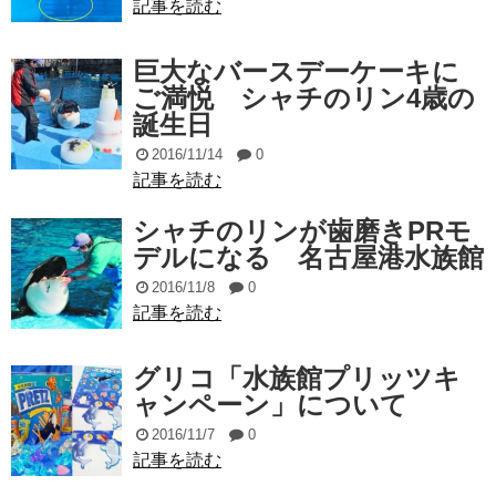
記事を読む
巨大なバースデーケーキに
ご満悦 シャチのリン4歳の
誕生日
2016/11/14
0
記事を読む
シャチのリンが歯磨きPRモ
デルになる 名古屋港水族館
2016/11/8
0
記事を読む
グリコ「水族館プリッツキ
ャンペーン」について
2016/11/7
0
記事を読む