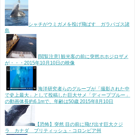
シャチがウミガメを投げ飛ばす ガラパゴス諸
島
[閲覧注意] 観光客の前に突然ホホジロザメ
が・・・2015年10月10日の映像
海洋研究者らのグループが「撮影された中
で史上最大」として投稿した巨大サメ「ディープブルー」
の動画体長約6.1mで、年齢は50歳 2015年8月10日
【恐怖】突然 目の前に飛び出す巨大クジ
ラ カナダ ブリティッシュ・コロンビア州