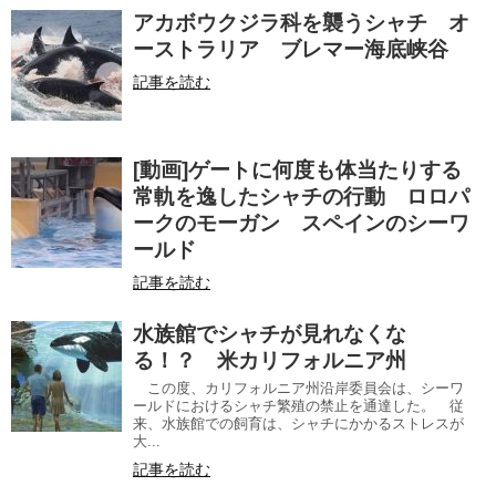
アカボウクジラ科を襲うシャチ オ
ーストラリア ブレマー海底峡谷
記事を読む
[動画]ゲートに何度も体当たりする
常軌を逸したシャチの行動 ロロパ
ークのモーガン スペインのシーワ
ールド
記事を読む
水族館でシャチが見れなくな
る！？ 米カリフォルニア州
この度、カリフォルニア州沿岸委員会は、シーワ
ールドにおけるシャチ繁殖の禁止を通達した。 従
来、水族館での飼育は、シャチにかかるストレスが
大...
記事を読む