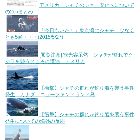
アメリカ シャチのショー廃止へについて
の2chまとめ
「今日もいた！」東京湾にシャチ 少なく
とも5頭・・・(2015/5/27)
[閲覧注意] 観光客呆然 シャチが群れでク
ジラを襲うところに遭遇 アメリカ
【衝撃】シャチの群れが釣り船を襲う事件
発生 カナダ ニューファンドランド島
【衝撃】シャチの群れが釣り船を襲う事件
発生についての海外の反応