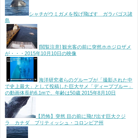
シャチがウミガメを投げ飛ばす ガラパゴス諸
島
[閲覧注意] 観光客の前に突然ホホジロザメ
が・・・2015年10月10日の映像
海洋研究者らのグループが「撮影された中
で史上最大」として投稿した巨大サメ「ディープブルー」
の動画体長約6.1mで、年齢は50歳 2015年8月10日
【恐怖】突然 目の前に飛び出す巨大クジ
ラ カナダ ブリティッシュ・コロンビア州