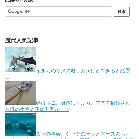
歴代人気記事
イルカのサメの殺し方がひどすぎると話題
に
頭はワニ、身体はイルカ、中国で捕獲され
た謎の生物の正体判明か！？
久々の再会 シャチのランとアースのお引