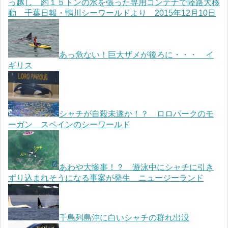
っ越し 約１５トンの水を張った専用コンテナで陸路大移
動 千葉日報・鴨川シーワールドより 2015年12月10日
あっ危ない！巨大ザメが後ろに・・・ イ
ギリス
シャチが自殺未遂か！？ ロロパークのモ
ーガン スペインのシーワールド
あわや大惨事！？ 遊泳中にシャチに引き
ずり込まれそうになる事案が発生 ニュージーランド
千島列島沖に白いシャチの群れ出没