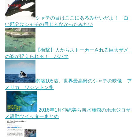
シャチの目はここにあるみたいだよ！ 白
い部分はシャチの目じゃなかったみたい
【衝撃】人からストーカーされる巨大ザメ
の姿が捉えられる！ バハマ
御歳105歳、世界最高齢のシャチの映像 ア
メリカ ワシントン州
2016年1月沖縄美ら海水族館のホホジロザ
メ騒動ツイッターまとめ