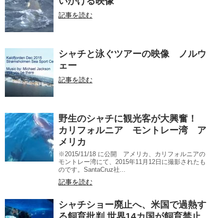
いかける映像
記事を読む
シャチと泳ぐツアーの映像 ノルウ
ェー
記事を読む
野生のシャチに観光客が大興奮！
カリフォルニア モントレー湾 ア
メリカ
※2015/11/18 に公開 アメリカ、カリフォルニアの
モントレー湾にて、2015年11月12日に撮影されたも
のです。SantaCruz社...
記事を読む
シャチショー廃止へ、米国で過熱す
る飼育批判 世界14カ国が飼育禁止