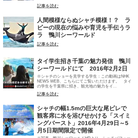
記事を読む
人間模様ならぬシャチ模様！？ ラ
ビーの現在の悩みや育児を手伝うラ
ラ 鴨川シーワールド
記事を読む
タイ学生招き千葉の魅力発信 鴨川
シーワールドにて 2016年2月2日
※シャチのショーを見学する学生：この動画はNHK
NEWS WEB、こちらにてご覧いただけます。 タイ
の学生を千葉県に招き、観光地の魅力をイ...
記事を読む
シャチの幅1.5mの巨大な尾ビレで
観客席に水を浴びせかける「スイミ
ングバースト」2016年4月29日～5
月5日期間限定で開催