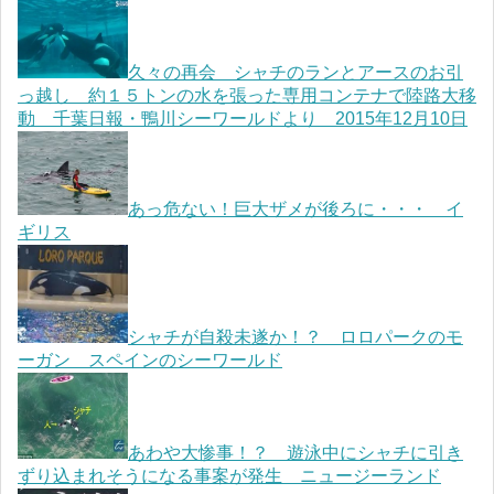
久々の再会 シャチのランとアースのお引
っ越し 約１５トンの水を張った専用コンテナで陸路大移
動 千葉日報・鴨川シーワールドより 2015年12月10日
あっ危ない！巨大ザメが後ろに・・・ イ
ギリス
シャチが自殺未遂か！？ ロロパークのモ
ーガン スペインのシーワールド
あわや大惨事！？ 遊泳中にシャチに引き
ずり込まれそうになる事案が発生 ニュージーランド