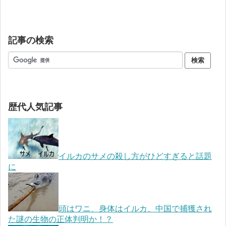
記事の検索
歴代人気記事
イルカのサメの殺し方がひどすぎると話題
に
頭はワニ、身体はイルカ、中国で捕獲され
た謎の生物の正体判明か！？