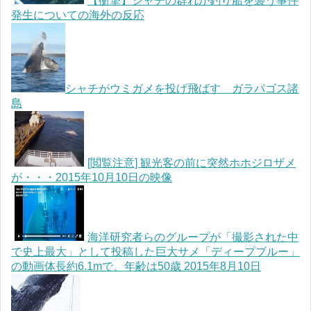
【衝撃】シャチの群れが釣り船を襲う事件
発生についての海外の反応
シャチがウミガメを投げ飛ばす ガラパゴス諸
島
[閲覧注意] 観光客の前に突然ホホジロザメ
が・・・2015年10月10日の映像
海洋研究者らのグループが「撮影された中
で史上最大」として投稿した巨大サメ「ディープブルー」
の動画体長約6.1mで、年齢は50歳 2015年8月10日