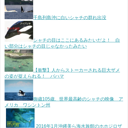
千島列島沖に白いシャチの群れ出没
シャチの目はここにあるみたいだよ！ 白
い部分はシャチの目じゃなかったみたい
【衝撃】人からストーカーされる巨大ザメ
の姿が捉えられる！ バハマ
御歳105歳、世界最高齢のシャチの映像 ア
メリカ ワシントン州
2016年1月沖縄美ら海水族館のホホジロザ