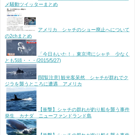
メ騒動ツイッターまとめ
アメリカ シャチのショー廃止へについて
の2chまとめ
「今日もいた！」東京湾にシャチ 少なく
とも5頭・・・(2015/5/27)
[閲覧注意] 観光客呆然 シャチが群れでク
ジラを襲うところに遭遇 アメリカ
【衝撃】シャチの群れが釣り船を襲う事件
発生 カナダ ニューファンドランド島