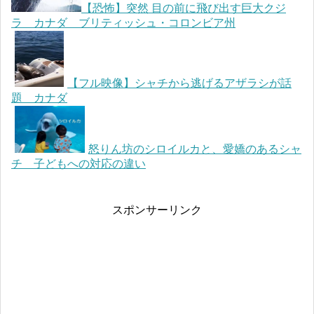
【恐怖】突然 目の前に飛び出す巨大クジ
ラ カナダ ブリティッシュ・コロンビア州
【フル映像】シャチから逃げるアザラシが話
題 カナダ
怒りん坊のシロイルカと、愛嬌のあるシャ
チ 子どもへの対応の違い
スポンサーリンク