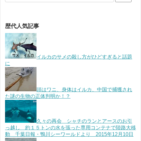
歴代人気記事
イルカのサメの殺し方がひどすぎると話題
に
頭はワニ、身体はイルカ、中国で捕獲され
た謎の生物の正体判明か！？
久々の再会 シャチのランとアースのお引
っ越し 約１５トンの水を張った専用コンテナで陸路大移
動 千葉日報・鴨川シーワールドより 2015年12月10日