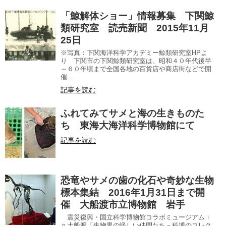
「鯨解体ショー」情報募集 下関鯨
類研究室 読売新聞 2015年11月
25日
※写真：下関海洋科学アカデミー鯨類研究室HPよ
り 下関市の下関鯨類研究室は、昭和４０年代後半
～６０年頃まで全国各地の百貨店や商店街などで開
催...
記事を読む
ふれてみてサメと海の生きものた
ち 東海大海洋科学博物館にて
記事を読む
恐竜やサメの歯の化石や奇妙な生物
標本集結 2016年1月31日まで開
催 大船渡市立博物館 岩手
震災復興・国立科学博物館コラボミュージアムｉ
ｎ大船渡「生物界の怪しい仲間たち－科博のコレク