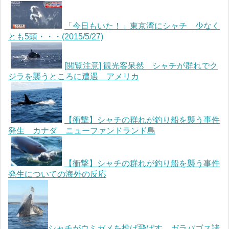
「今日もいた！」東京湾にシャチ 少なく
とも5頭・・・(2015/5/27)
[閲覧注意] 観光客呆然 シャチが群れでク
ジラを襲うところに遭遇 アメリカ
【衝撃】シャチの群れが釣り船を襲う事件
発生 カナダ ニューファンドランド島
【衝撃】シャチの群れが釣り船を襲う事件
発生についての海外の反応
シャチがウミガメを投げ飛ばす ガラパゴス諸