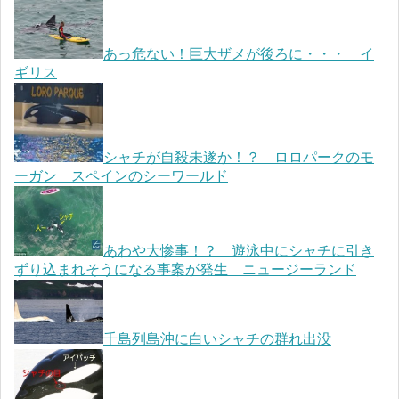
あっ危ない！巨大ザメが後ろに・・・ イ
ギリス
シャチが自殺未遂か！？ ロロパークのモ
ーガン スペインのシーワールド
あわや大惨事！？ 遊泳中にシャチに引き
ずり込まれそうになる事案が発生 ニュージーランド
千島列島沖に白いシャチの群れ出没