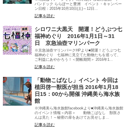
バンドック ららぽーと豊洲 イベント・キャンペー
ン日程：2015年10月10日(土)～12日...
記事を読む
シロワニ大黒天 開運！どうぶつ七
福神めぐり 2016年1月1日～31
日 京急油壺マリンパーク
※京急油壺マリンパークHPより■開運！どうぶつ七
福神めぐり 七福神に見立てた動物たちを巡って、
ご利益にあやかろう！＜開帳期間＞ 2016年1...
記事を読む
「動物こばなし」イベント 今回は
植田啓一獣医が担当 2016年1月18
日15：00から開催 沖縄美ら海水族
館
※沖縄美ら海水族館facebookより■沖縄美ら海水族館
のイベント情報＜内容＞ 動物こばなし 獣医さ
んは見た！～秘密の扉をあけてお見せしま...
記事を読む