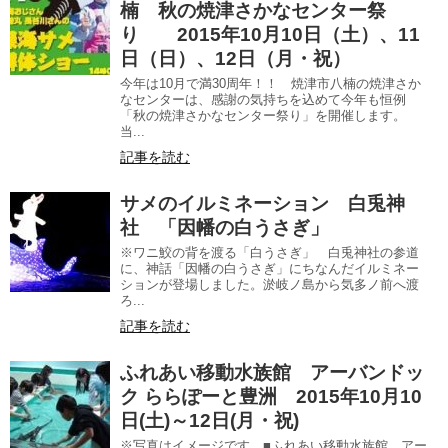
楠 秋の焼津さかなセンター祭
り 2015年10月10日（土）、11
日（日）、12日（月・祝）
今年は10月で満30周年！！ 焼津市八楠の焼津さか
なセンターは、感謝の気持ちを込めて今年も恒例
「秋の焼津さかなセンター祭り」を開催します。
当...
記事を読む
サメのイルミネーション 白兎神
社 「因幡の白うさぎ」
※ワニ鮫の背を渡る「白うさぎ」 白兎神社の参道
に、神話「因幡の白うさぎ」にちなんだイルミネー
ションが登場しました。淤岐ノ島から気多ノ前へ渡
ろ...
記事を読む
ふれあい移動水族館 アーバンドッ
ク ららぽーと豊洲 2015年10月10
日(土)～12日(月・祝)
※写真はイメージです。■ふれあい移動水族館 アー