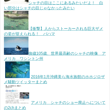
シャチの目はここにあるみたいだよ！ 白
い部分はシャチの目じゃなかったみたい
【衝撃】人からストーカーされる巨大ザメ
の姿が捉えられる！ バハマ
御歳105歳、世界最高齢のシャチの映像 ア
メリカ ワシントン州
2016年1月沖縄美ら海水族館のホホジロザ
メ騒動ツイッターまとめ
アメリカ シャチのショー廃止へについて
の2chまとめ