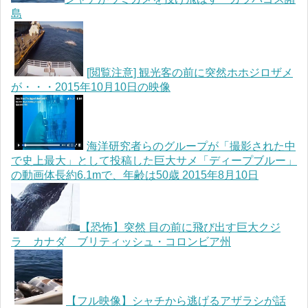
島
[閲覧注意] 観光客の前に突然ホホジロザメ
が・・・2015年10月10日の映像
海洋研究者らのグループが「撮影された中
で史上最大」として投稿した巨大サメ「ディープブルー」
の動画体長約6.1mで、年齢は50歳 2015年8月10日
【恐怖】突然 目の前に飛び出す巨大クジ
ラ カナダ ブリティッシュ・コロンビア州
【フル映像】シャチから逃げるアザラシが話