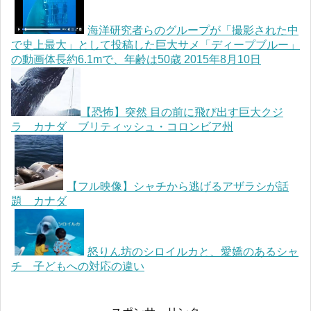
海洋研究者らのグループが「撮影された中
で史上最大」として投稿した巨大サメ「ディープブルー」
の動画体長約6.1mで、年齢は50歳 2015年8月10日
【恐怖】突然 目の前に飛び出す巨大クジ
ラ カナダ ブリティッシュ・コロンビア州
【フル映像】シャチから逃げるアザラシが話
題 カナダ
怒りん坊のシロイルカと、愛嬌のあるシャ
チ 子どもへの対応の違い