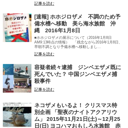
記事を読む
[速報] ホホジロザメ 不調のため予
備水槽へ移動 美ら海水族館 沖
縄 2016年1月8日
■ホホジロザメの展示について（2016年1月8日
AM9:13時点の情報） 「残念ながら2016年1月8日、
早朝不調となり予備水槽へ移動しまし...
記事を読む
容疑者続々逮捕 ジンベエザメ既に
死んでいた？ 中国ジンベエザメ捕
殺事件
記事を読む
ネコザメもいるよ！ クリスマス特
別企画 「聖夜のナイトアクアリウ
ム」 2015年11月21日(土)～12月25
日(日) ヨコハマおもしろ水族館 赤