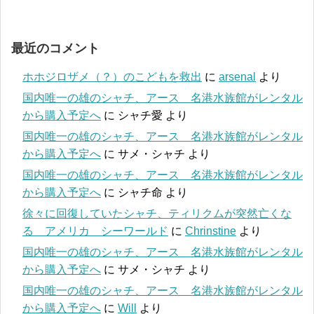
最近のコメント
ホホジロザメ（？）のこどもを救出
に
arsenal
より
国内唯一の雄のシャチ、アース 名港水族館がレンタル
から購入予定へ
に
シャチ愛
より
国内唯一の雄のシャチ、アース 名港水族館がレンタル
から購入予定へ
に
サメ・シャチ
より
国内唯一の雄のシャチ、アース 名港水族館がレンタル
から購入予定へ
に
シャチ命
より
徐々に回復していたシャチ、ティリクムが突然亡くな
る アメリカ シーワールド
に
Chrinstine
より
国内唯一の雄のシャチ、アース 名港水族館がレンタル
から購入予定へ
に
サメ・シャチ
より
国内唯一の雄のシャチ、アース 名港水族館がレンタル
から購入予定へ
に
Will
より