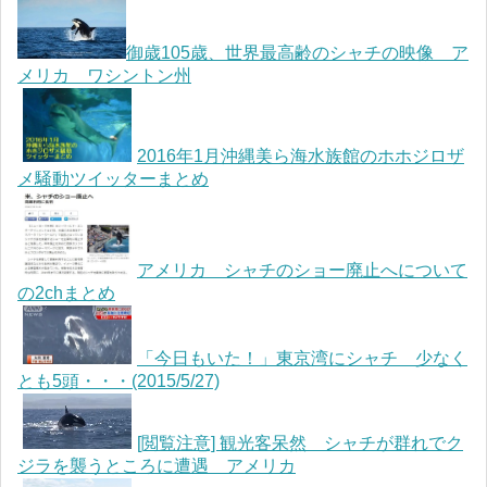
御歳105歳、世界最高齢のシャチの映像 ア
メリカ ワシントン州
2016年1月沖縄美ら海水族館のホホジロザ
メ騒動ツイッターまとめ
アメリカ シャチのショー廃止へについて
の2chまとめ
「今日もいた！」東京湾にシャチ 少なく
とも5頭・・・(2015/5/27)
[閲覧注意] 観光客呆然 シャチが群れでク
ジラを襲うところに遭遇 アメリカ