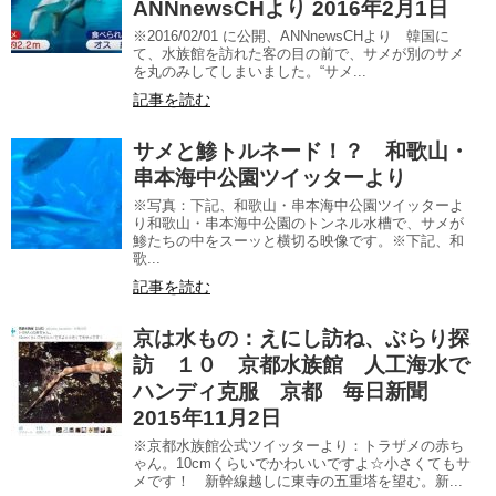
ANNnewsCHより 2016年2月1日
※2016/02/01 に公開、ANNnewsCHより 韓国に
て、水族館を訪れた客の目の前で、サメが別のサメ
を丸のみしてしまいました。“サメ...
記事を読む
サメと鯵トルネード！？ 和歌山・
串本海中公園ツイッターより
※写真：下記、和歌山・串本海中公園ツイッターよ
り和歌山・串本海中公園のトンネル水槽で、サメが
鯵たちの中をスーッと横切る映像です。※下記、和
歌...
記事を読む
京は水もの：えにし訪ね、ぶらり探
訪 １０ 京都水族館 人工海水で
ハンディ克服 京都 毎日新聞
2015年11月2日
※京都水族館公式ツイッターより：トラザメの赤ち
ゃん。10cmくらいでかわいいですよ☆小さくてもサ
メです！ 新幹線越しに東寺の五重塔を望む。新...