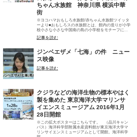
ちゃん水族館 神奈川県 横浜中華
街
※ヨコハマおもしろ水族館/赤ちゃん水族館ツイッタ
ーより■おもしろスの水族館とは、館内の造りが小学
校小さな小さな中国南の島の小学校をモチーフに...
記事を読む
ジンベエザメ「七海」の件 ニュー
ス映像
記事を読む
クジラなどの海洋生物の標本やはく
製を集めた 東京海洋大学マリンサ
イエンスミュージアム 2016年1月
28日開館
※この拡大ポスターはこちらです。 （品川キャン
パス）海洋科学部附属水産資料館が東京海洋大学マ
リンサイエンスミュージアムとして開館。海洋科学
部...