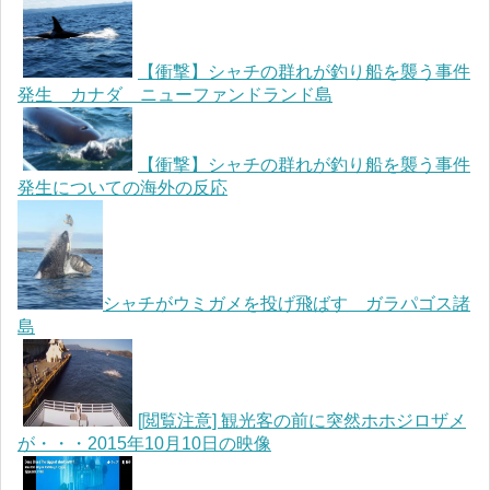
【衝撃】シャチの群れが釣り船を襲う事件
発生 カナダ ニューファンドランド島
【衝撃】シャチの群れが釣り船を襲う事件
発生についての海外の反応
シャチがウミガメを投げ飛ばす ガラパゴス諸
島
[閲覧注意] 観光客の前に突然ホホジロザメ
が・・・2015年10月10日の映像