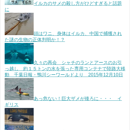
イルカのサメの殺し方がひどすぎると話題
に
頭はワニ、身体はイルカ、中国で捕獲され
た謎の生物の正体判明か！？
久々の再会 シャチのランとアースのお引
っ越し 約１５トンの水を張った専用コンテナで陸路大移
動 千葉日報・鴨川シーワールドより 2015年12月10日
あっ危ない！巨大ザメが後ろに・・・ イ
ギリス