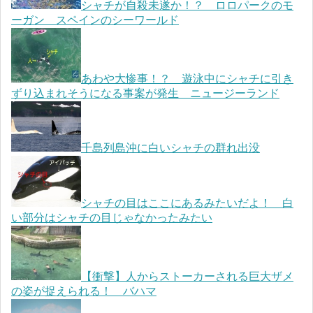
シャチが自殺未遂か！？ ロロパークのモ
ーガン スペインのシーワールド
あわや大惨事！？ 遊泳中にシャチに引き
ずり込まれそうになる事案が発生 ニュージーランド
千島列島沖に白いシャチの群れ出没
シャチの目はここにあるみたいだよ！ 白
い部分はシャチの目じゃなかったみたい
【衝撃】人からストーカーされる巨大ザメ
の姿が捉えられる！ バハマ