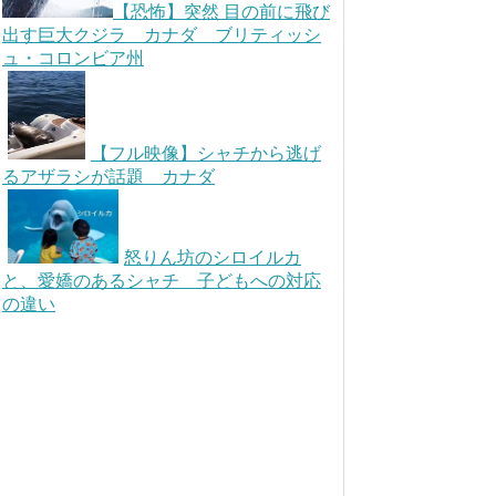
【恐怖】突然 目の前に飛び
出す巨大クジラ カナダ ブリティッシ
ュ・コロンビア州
【フル映像】シャチから逃げ
るアザラシが話題 カナダ
怒りん坊のシロイルカ
と、愛嬌のあるシャチ 子どもへの対応
の違い