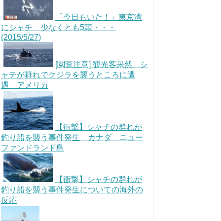
「今日もいた！」東京湾
にシャチ 少なくとも5頭・・・
(2015/5/27)
[閲覧注意] 観光客呆然 シ
ャチが群れでクジラを襲うところに遭
遇 アメリカ
【衝撃】シャチの群れが
釣り船を襲う事件発生 カナダ ニュー
ファンドランド島
【衝撃】シャチの群れが
釣り船を襲う事件発生についての海外の
反応