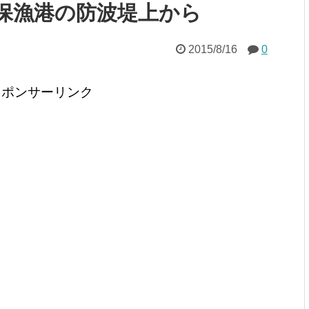
保漁港の防波堤上から
2015/8/16
0
スポンサーリンク