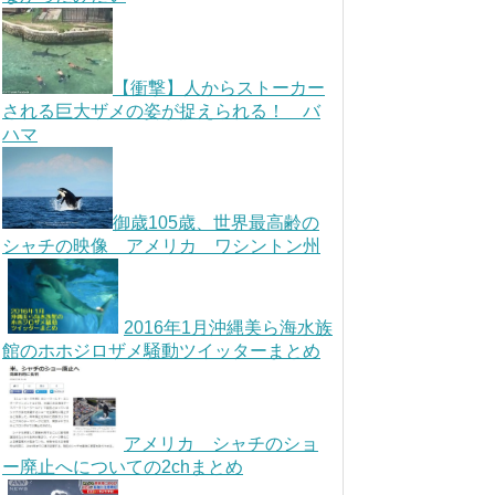
【衝撃】人からストーカー
される巨大ザメの姿が捉えられる！ バ
ハマ
御歳105歳、世界最高齢の
シャチの映像 アメリカ ワシントン州
2016年1月沖縄美ら海水族
館のホホジロザメ騒動ツイッターまとめ
アメリカ シャチのショ
ー廃止へについての2chまとめ