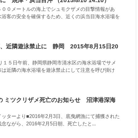
焼津・浜当目沖 （2015/8/10 14:10）
５００メートルの海上でシュモクザメの目撃情報があ
水浴客の安全を確保するため、近くの浜当目海水浴場を
近隣遊泳禁止に 静岡 2015年8月15日20
より１５日午前、静岡県静岡市清水区の海水浴場でサメ
市は近隣の海水浴場を遊泳禁止にして注意を呼び掛け
獲の ミツクリザメ死亡のお知らせ 沼津港深海
ッターより■2016年2月3日、底曳網漁にて捕獲された
ながら、2016年2月5日朝、死亡したと...