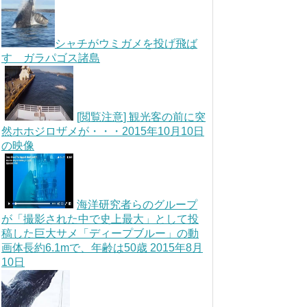
シャチがウミガメを投げ飛ば
す ガラパゴス諸島
[閲覧注意] 観光客の前に突
然ホホジロザメが・・・2015年10月10日
の映像
海洋研究者らのグループ
が「撮影された中で史上最大」として投
稿した巨大サメ「ディープブルー」の動
画体長約6.1mで、年齢は50歳 2015年8月
10日