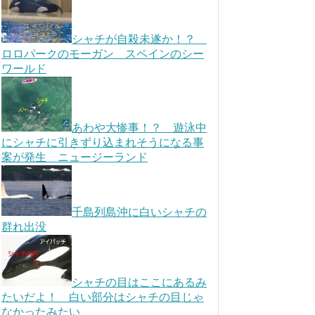
シャチが自殺未遂か！？
ロロパークのモーガン スペインのシー
ワールド
あわや大惨事！？ 遊泳中
にシャチに引きずり込まれそうになる事
案が発生 ニュージーランド
千島列島沖に白いシャチの
群れ出没
シャチの目はここにあるみ
たいだよ！ 白い部分はシャチの目じゃ
なかったみたい