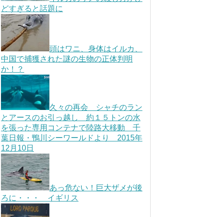
どすぎると話題に
頭はワニ、身体はイルカ、
中国で捕獲された謎の生物の正体判明
か！？
久々の再会 シャチのラン
とアースのお引っ越し 約１５トンの水
を張った専用コンテナで陸路大移動 千
葉日報・鴨川シーワールドより 2015年
12月10日
あっ危ない！巨大ザメが後
ろに・・・ イギリス