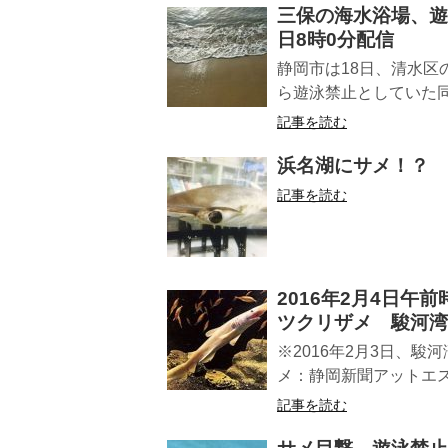
三保の海水浴場、遊泳
日8時0分配信
静岡市は18日、清水区
ら遊泳禁止としていた同
記事を読む
浜名湖にサメ！？
記事を読む
2016年2月4日
ツクリザメ 駿河湾
※2016年2月3日、
メ：静岡新聞アットエス
記事を読む