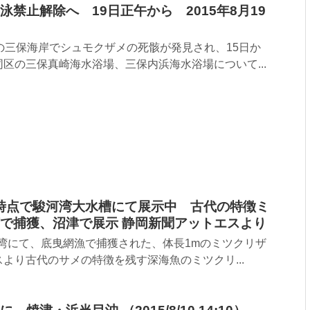
禁止解除へ 19日正午から 2015年8月19
の三保海岸でシュモクザメの死骸が発見され、15日か
区の三保真崎海水浴場、三保内浜海水浴場について...
午前時点で駿河湾大水槽にて展示中 古代の特徴ミ
で捕獲、沼津で展示 静岡新聞アットエスより
駿河湾にて、底曳網漁で捕獲された、体長1mのミツクリザ
より古代のサメの特徴を残す深海魚のミツクリ...