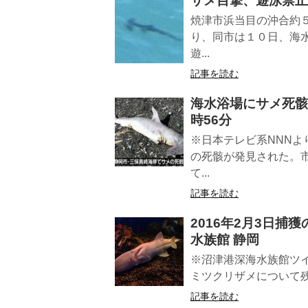
サメ目撃、遊泳禁止に 
焼津市浜当目の沖合約
り、同市は１０日、海
遊...
記事を読む
海水浴場にサメ死骸、
時56分
※日本テレビ系NNN
の死骸が発見された。
て...
記事を読む
2016年2月3日捕
水族館 静岡
※沼津港深海水族館ツイ
ミツクリザメについて残念
記事を読む