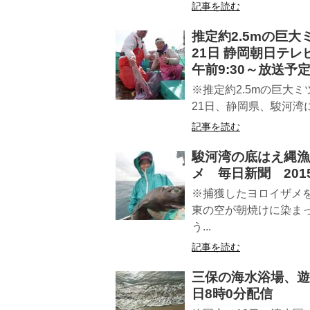
記事を読む
推定約2.5mの巨大
21日 静岡朝日テレ
午前9:30～放送予
※推定約2.5mの巨大ミツ
21日、静岡県、駿河湾に
記事を読む
駿河湾の底はえ縄漁
メ 毎日新聞 2015
※捕獲したヨロイザメ
東の空が朝焼けに染ま
う...
記事を読む
三保の海水浴場、遊泳
日8時0分配信