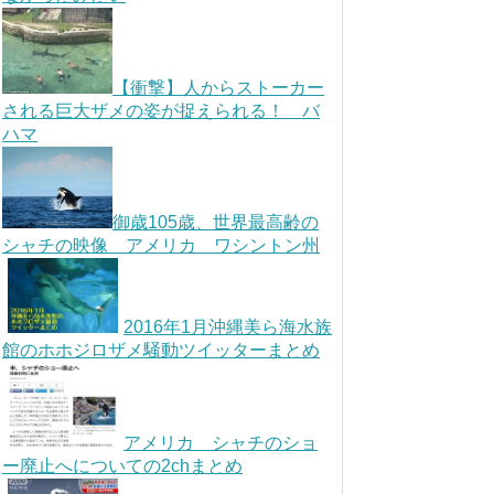
【衝撃】人からストーカー
される巨大ザメの姿が捉えられる！ バ
ハマ
御歳105歳、世界最高齢の
シャチの映像 アメリカ ワシントン州
2016年1月沖縄美ら海水族
館のホホジロザメ騒動ツイッターまとめ
アメリカ シャチのショ
ー廃止へについての2chまとめ