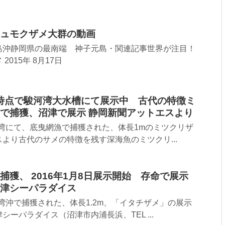
ュモクザメ大群の動画
島沖静岡県の最南端 神子元島・関連記事世界が注目！
015年 8月17日
午前時点で駿河湾大水槽にて展示中 古代の特徴ミ
で捕獲、沼津で展示 静岡新聞アットエスより
駿河湾にて、底曳網漁で捕獲された、体長1mのミツクリザ
より古代のサメの特徴を残す深海魚のミツクリ...
獲、 2016年1月8日展示開始 存命で展示
津シーパラダイス
河湾沖で捕獲された、体長1.2m、「イタチザメ」の展示
ーパラダイス（沼津市内浦長浜、TEL ...