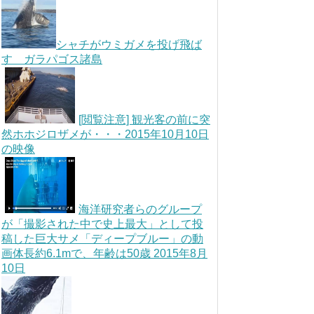
シャチがウミガメを投げ飛ば
す ガラパゴス諸島
[閲覧注意] 観光客の前に突
然ホホジロザメが・・・2015年10月10日
の映像
海洋研究者らのグループ
が「撮影された中で史上最大」として投
稿した巨大サメ「ディープブルー」の動
画体長約6.1mで、年齢は50歳 2015年8月
10日