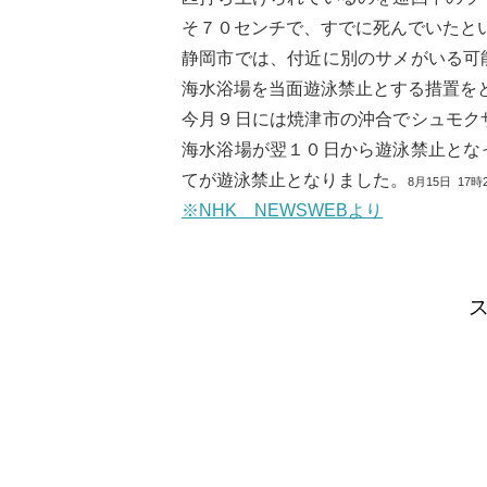
そ７０センチで、すでに死んでいたと
静岡市では、付近に別のサメがいる可
海水浴場を当面遊泳禁止とする措置を
今月９日には焼津市の沖合でシュモク
海水浴場が翌１０日から遊泳禁止とな
てが遊泳禁止となりました。
8月15日
17時
※NHK NEWSWEBより