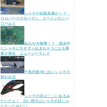
シャチが自殺未遂か！？
ロロパークのモーガン スペインのシー
ワールド
あわや大惨事！？ 遊泳中
にシャチに引きずり込まれそうになる事
案が発生 ニュージーランド
千島列島沖に白いシャチの
群れ出没
シャチの目はここにあるみ
たいだよ！ 白い部分はシャチの目じゃ
なかったみたい