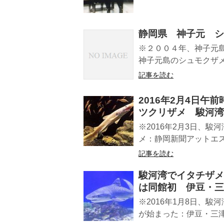
静岡県 神子元 シ
※２００４年、神子元
神子元島のシュモクザメ 2
記事を読む
2016年2月4日
ツクリザメ 駿河湾
※2016年2月3日、
メ：静岡新聞アットエス
記事を読む
駿河湾でイタチザメ捕
は同館初 伊豆・三
※2016年1月8日、駿
が始まった：伊豆・三津シ