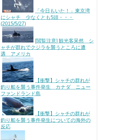
「今日もいた！」東京湾
にシャチ 少なくとも5頭・・・
(2015/5/27)
[閲覧注意] 観光客呆然 シ
ャチが群れでクジラを襲うところに遭
遇 アメリカ
【衝撃】シャチの群れが
釣り船を襲う事件発生 カナダ ニュー
ファンドランド島
【衝撃】シャチの群れが
釣り船を襲う事件発生についての海外の
反応