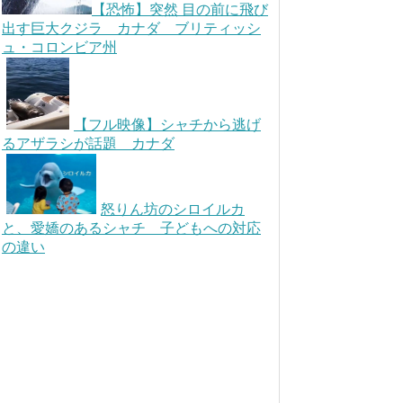
【恐怖】突然 目の前に飛び
出す巨大クジラ カナダ ブリティッシ
ュ・コロンビア州
【フル映像】シャチから逃げ
るアザラシが話題 カナダ
怒りん坊のシロイルカ
と、愛嬌のあるシャチ 子どもへの対応
の違い