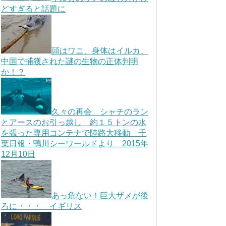
どすぎると話題に
頭はワニ、身体はイルカ、
中国で捕獲された謎の生物の正体判明
か！？
久々の再会 シャチのラン
とアースのお引っ越し 約１５トンの水
を張った専用コンテナで陸路大移動 千
葉日報・鴨川シーワールドより 2015年
12月10日
あっ危ない！巨大ザメが後
ろに・・・ イギリス