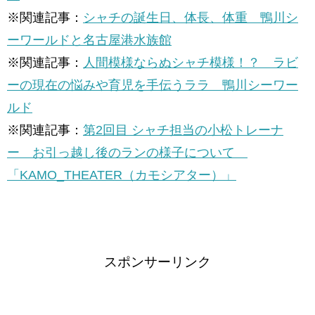
※関連記事：
シャチの誕生日、体長、体重 鴨川シ
ーワールドと名古屋港水族館
※関連記事：
人間模様ならぬシャチ模様！？ ラビ
ーの現在の悩みや育児を手伝うララ 鴨川シーワー
ルド
※関連記事：
第2回目 シャチ担当の小松トレーナ
ー お引っ越し後のランの様子について
「KAMO_THEATER（カモシアター）」
スポンサーリンク