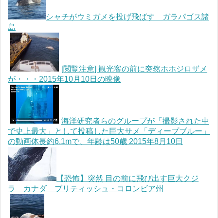
シャチがウミガメを投げ飛ばす ガラパゴス諸
島
[閲覧注意] 観光客の前に突然ホホジロザメ
が・・・2015年10月10日の映像
海洋研究者らのグループが「撮影された中
で史上最大」として投稿した巨大サメ「ディープブルー」
の動画体長約6.1mで、年齢は50歳 2015年8月10日
【恐怖】突然 目の前に飛び出す巨大クジ
ラ カナダ ブリティッシュ・コロンビア州