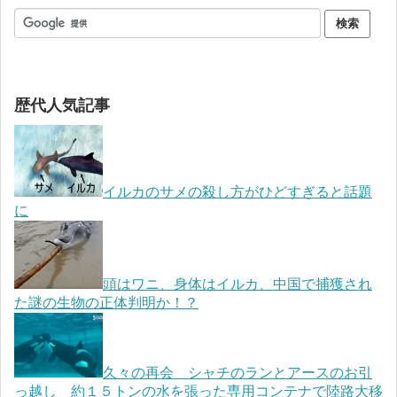
歴代人気記事
イルカのサメの殺し方がひどすぎると話題
に
頭はワニ、身体はイルカ、中国で捕獲され
た謎の生物の正体判明か！？
久々の再会 シャチのランとアースのお引
っ越し 約１５トンの水を張った専用コンテナで陸路大移