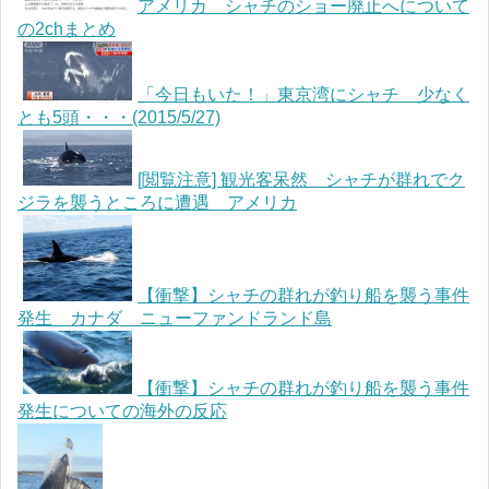
アメリカ シャチのショー廃止へについて
の2chまとめ
「今日もいた！」東京湾にシャチ 少なく
とも5頭・・・(2015/5/27)
[閲覧注意] 観光客呆然 シャチが群れでク
ジラを襲うところに遭遇 アメリカ
【衝撃】シャチの群れが釣り船を襲う事件
発生 カナダ ニューファンドランド島
【衝撃】シャチの群れが釣り船を襲う事件
発生についての海外の反応