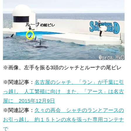
※画像、左手を振る3頭のシャチとルーナの尾ビレ
※関連記事：
名古屋のシャチ、「ラン」が千葉に引
っ越し 人工繁殖に向け また、「アース」は名古
屋に 2015年12月9日
※関連記事：
久々の再会 シャチのランとアースの
お引っ越し 約１５トンの水を張った専用コンテナ
で