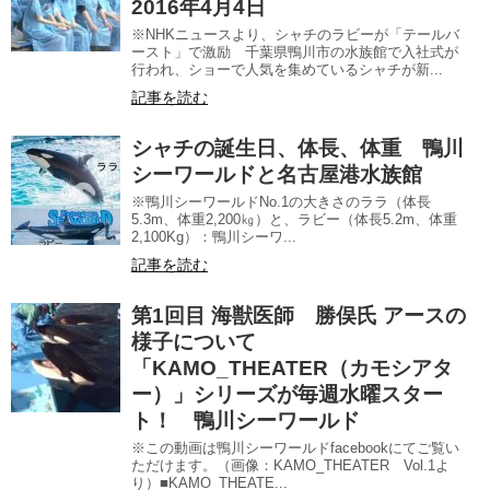
2016年4月4日
※NHKニュースより、シャチのラビーが「テールバ
ースト」で激励 千葉県鴨川市の水族館で入社式が
行われ、ショーで人気を集めているシャチが新...
記事を読む
シャチの誕生日、体長、体重 鴨川
シーワールドと名古屋港水族館
※鴨川シーワールドNo.1の大きさのララ（体長
5.3m、体重2,200㎏）と、ラビー（体長5.2m、体重
2,100Kg）：鴨川シーワ...
記事を読む
第1回目 海獣医師 勝俣氏 アースの
様子について
「KAMO_THEATER（カモシアタ
ー）」シリーズが毎週水曜スター
ト！ 鴨川シーワールド
※この動画は鴨川シーワールドfacebookにてご覧い
ただけます。（画像：KAMO_THEATER Vol.1よ
り）■KAMO_THEATE...