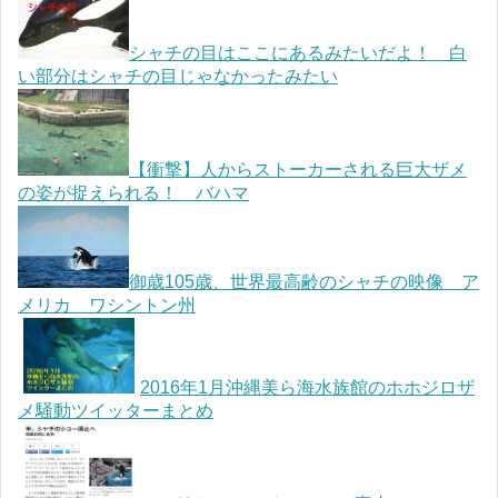
シャチの目はここにあるみたいだよ！ 白
い部分はシャチの目じゃなかったみたい
【衝撃】人からストーカーされる巨大ザメ
の姿が捉えられる！ バハマ
御歳105歳、世界最高齢のシャチの映像 ア
メリカ ワシントン州
2016年1月沖縄美ら海水族館のホホジロザ
メ騒動ツイッターまとめ