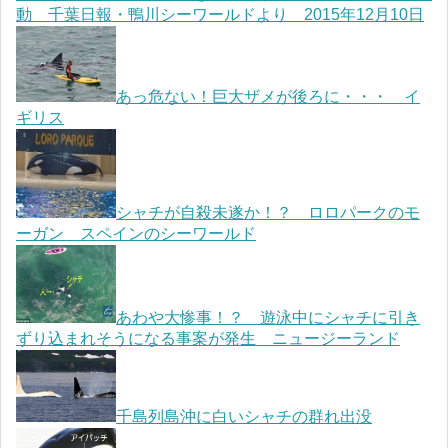
動 千葉日報・鴨川シーワールドより 2015年12月10日
あっ危ない！巨大ザメが後ろに・・・ イ
ギリス
シャチが自殺未遂か！？ ロロパークのモ
ーガン スペインのシーワールド
あわや大惨事！？ 遊泳中にシャチに引き
ずり込まれそうになる事案が発生 ニュージーランド
千島列島沖に白いシャチの群れ出没