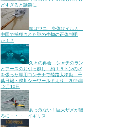
どすぎると話題に
頭はワニ、身体はイルカ、
中国で捕獲された謎の生物の正体判明
か！？
久々の再会 シャチのラン
とアースのお引っ越し 約１５トンの水
を張った専用コンテナで陸路大移動 千
葉日報・鴨川シーワールドより 2015年
12月10日
あっ危ない！巨大ザメが後
ろに・・・ イギリス