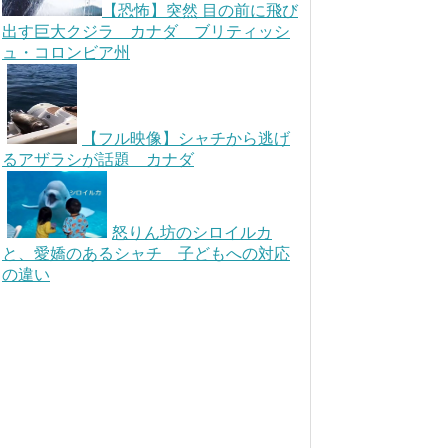
【恐怖】突然 目の前に飛び
出す巨大クジラ カナダ ブリティッシ
ュ・コロンビア州
【フル映像】シャチから逃げ
るアザラシが話題 カナダ
怒りん坊のシロイルカ
と、愛嬌のあるシャチ 子どもへの対応
の違い