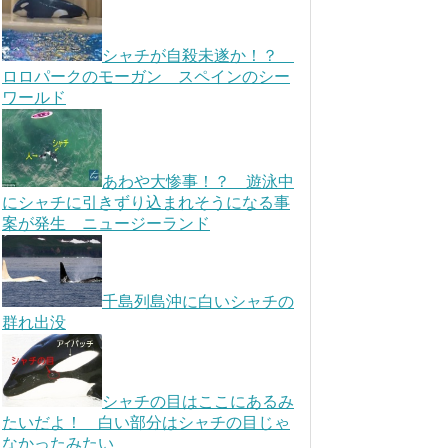
シャチが自殺未遂か！？
ロロパークのモーガン スペインのシー
ワールド
あわや大惨事！？ 遊泳中
にシャチに引きずり込まれそうになる事
案が発生 ニュージーランド
千島列島沖に白いシャチの
群れ出没
シャチの目はここにあるみ
たいだよ！ 白い部分はシャチの目じゃ
なかったみたい