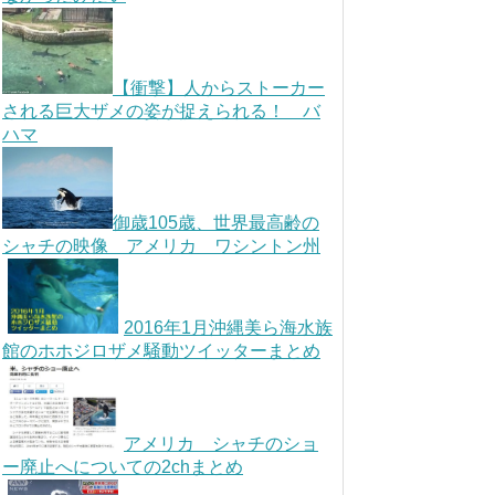
【衝撃】人からストーカー
される巨大ザメの姿が捉えられる！ バ
ハマ
御歳105歳、世界最高齢の
シャチの映像 アメリカ ワシントン州
2016年1月沖縄美ら海水族
館のホホジロザメ騒動ツイッターまとめ
アメリカ シャチのショ
ー廃止へについての2chまとめ