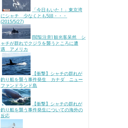
「今日もいた！」東京湾
にシャチ 少なくとも5頭・・・
(2015/5/27)
[閲覧注意] 観光客呆然 シ
ャチが群れでクジラを襲うところに遭
遇 アメリカ
【衝撃】シャチの群れが
釣り船を襲う事件発生 カナダ ニュー
ファンドランド島
【衝撃】シャチの群れが
釣り船を襲う事件発生についての海外の
反応