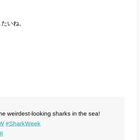
したいね。
he weirdest-looking sharks in the sea!
SW
#SharkWeek
l