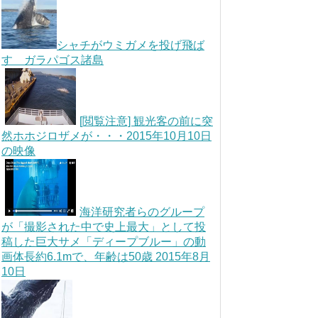
シャチがウミガメを投げ飛ば
す ガラパゴス諸島
[閲覧注意] 観光客の前に突
然ホホジロザメが・・・2015年10月10日
の映像
海洋研究者らのグループ
が「撮影された中で史上最大」として投
稿した巨大サメ「ディープブルー」の動
画体長約6.1mで、年齢は50歳 2015年8月
10日