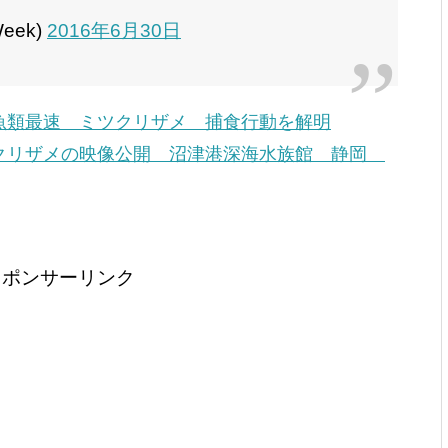
Week)
2016年6月30日
魚類最速 ミツクリザメ 捕食行動を解明
クリザメの映像公開 沼津港深海水族館 静岡
スポンサーリンク