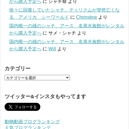
から購入予定へ
に
シャチ命
より
徐々に回復していたシャチ、ティリクムが突然亡くな
る アメリカ シーワールド
に
Chrinstine
より
国内唯一の雄のシャチ、アース 名港水族館がレンタル
から購入予定へ
に
サメ・シャチ
より
国内唯一の雄のシャチ、アース 名港水族館がレンタル
から購入予定へ
に
Will
より
カテゴリー
ツイッター&インスタもやってます
動物動画ブログランキング
人気ブログランキング