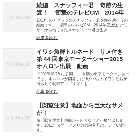
続編 スナッフィー君 奇跡の生
還！ 衝撃のテレビCM 2014年
2013年のアザラシのスナッフィー君を海へ戻そうの
続編です。 衝撃のテレビCM 2014年度放送です。
サメから出てきたスナッフィー君は生き...
記事を読む
イワシ魚群トルネード サメ付き
第 44 回東京モーターショー2015
オムロン出展 動画
※2015/10/28 に公開 今回の東京モーターショー
では、オムロンが開発した15,000匹のイワシたちが
自ら­動く制御アルゴリズムを...
記事を読む
【閲覧注意】地面から巨大なサメ
が！
※【閲覧注意】地面から巨大なサメが飛び出しま
す。2011年公開 アメリカの除草剤のテレビCMで
す。