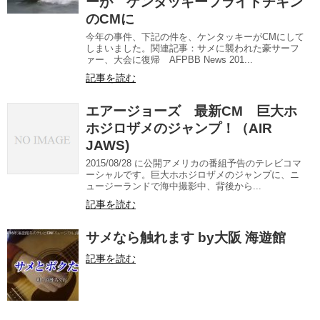
ーが ケンタッキーフライドチキン
のCMに
今年の事件、下記の件を、ケンタッキーがCMにして
しまいました。関連記事：サメに襲われた豪サーフ
ァー、大会に復帰 AFPBB News 201...
記事を読む
エアージョーズ 最新CM 巨大ホ
ホジロザメのジャンプ！（AIR
JAWS)
2015/08/28 に公開アメリカの番組予告のテレビコマ
ーシャルです。巨大ホホジロザメのジャンプに、ニ
ュージーランドで海中撮影中、背後から...
記事を読む
サメなら触れます by大阪 海遊館
記事を読む