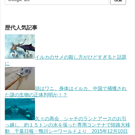
歴代人気記事
イルカのサメの殺し方がひどすぎると話題
に
頭はワニ、身体はイルカ、中国で捕獲され
た謎の生物の正体判明か！？
久々の再会 シャチのランとアースのお引
っ越し 約１５トンの水を張った専用コンテナで陸路大移
動 千葉日報・鴨川シーワールドより 2015年12月10日