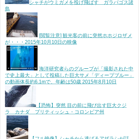
シャチがウミガメを投げ飛ばす ガラパゴス諸
島
[閲覧注意] 観光客の前に突然ホホジロザメ
が・・・2015年10月10日の映像
海洋研究者らのグループが「撮影された中
で史上最大」として投稿した巨大サメ「ディープブルー」
の動画体長約6.1mで、年齢は50歳 2015年8月10日
【恐怖】突然 目の前に飛び出す巨大クジ
ラ カナダ ブリティッシュ・コロンビア州
【フル映像】シャチから逃げるアザラシが話