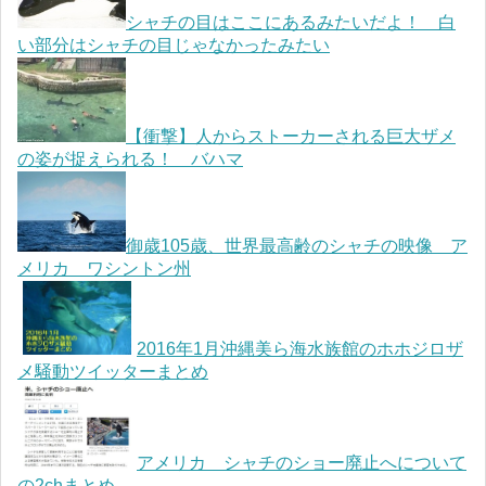
シャチの目はここにあるみたいだよ！ 白
い部分はシャチの目じゃなかったみたい
【衝撃】人からストーカーされる巨大ザメ
の姿が捉えられる！ バハマ
御歳105歳、世界最高齢のシャチの映像 ア
メリカ ワシントン州
2016年1月沖縄美ら海水族館のホホジロザ
メ騒動ツイッターまとめ
アメリカ シャチのショー廃止へについて
の2chまとめ