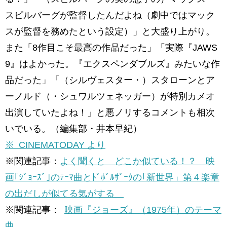
スピルバーグが監督したんだよね（劇中ではマック
スが監督を務めたという設定）」と大盛り上がり。
また「8作目こそ最高の作品だった」「実際『JAWS
9』はよかった。『エクスペンダブルズ』みたいな作
品だった」「（シルヴェスター・）スタローンとア
ーノルド（・シュワルツェネッガー）が特別カメオ
出演していたよね！」と悪ノリするコメントも相次
いでいる。（編集部・井本早紀）
※ CINEMATODAY より
※関連記事：
よく聞くと どこか似ている！？ 映
画｢ｼﾞｮｰｽﾞ｣のﾃｰﾏ曲とﾄﾞﾎﾞﾙｻﾞｰｸの｢新世界」第４楽章
の出だしが似てる気がする
※関連記事：
映画『ジョーズ』（1975年）のテーマ
曲