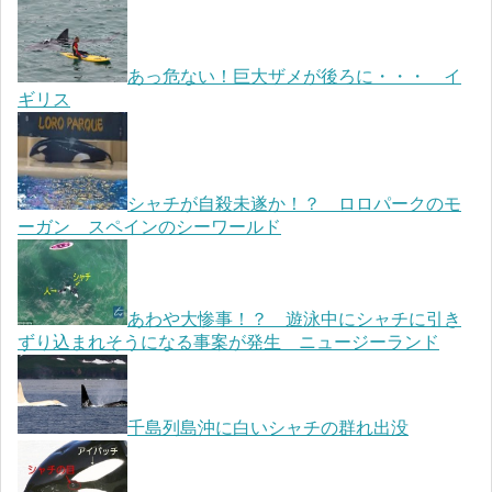
あっ危ない！巨大ザメが後ろに・・・ イ
ギリス
シャチが自殺未遂か！？ ロロパークのモ
ーガン スペインのシーワールド
あわや大惨事！？ 遊泳中にシャチに引き
ずり込まれそうになる事案が発生 ニュージーランド
千島列島沖に白いシャチの群れ出没