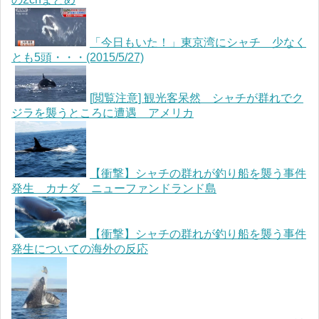
「今日もいた！」東京湾にシャチ 少なく
とも5頭・・・(2015/5/27)
[閲覧注意] 観光客呆然 シャチが群れでク
ジラを襲うところに遭遇 アメリカ
【衝撃】シャチの群れが釣り船を襲う事件
発生 カナダ ニューファンドランド島
【衝撃】シャチの群れが釣り船を襲う事件
発生についての海外の反応