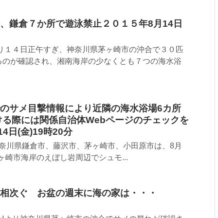
、鎌倉７か所で遊泳禁止２０１５年8月14日
より１４日正午すぎ、神奈川県茅ヶ崎市の沖合で３０匹
るのが確認され、湘南海岸の少なくとも７つの海水浴
のサメ目撃情報により近隣の海水浴場6カ所
ける際には関係自治体Webページのチェックを
月14日(金)19時20分
chより神奈川県鎌倉市、藤沢市、茅ヶ崎市、小田原市は、8月
茅ヶ崎市海岸のえぼし岩周辺でシュモ...
相次ぐ お盆の週末に海の家は・・・