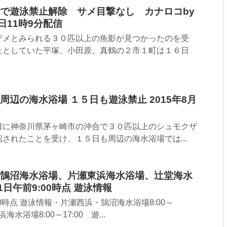
で遊泳禁止解除 サメ目撃なし カナロコby
日11時9分配信
ザメとみられる３０匹以上の魚影が見つかったのを受
止としていた平塚、小田原、真鶴の２市１町は１６日
辺の海水浴場 １５日も遊泳禁止 2015年8月
４日に神奈川県茅ヶ崎市の沖合で３０匹以上のシュモクザ
されたことを受け、１５日も周辺の海水浴場では...
鵠沼海水浴場、片瀬東浜海水浴場、辻堂海水
1日午前9:00時点 遊泳情報
:00時点 遊泳情報・片瀬西浜・鵠沼海水浴場8:00～
海水浴場8:00～17:00 遊...