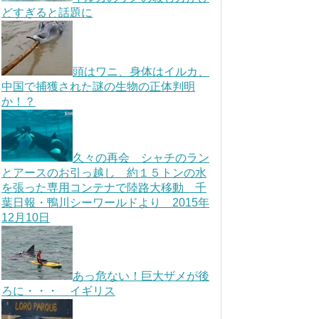
どすぎると話題に
頭はワニ、身体はイルカ、
中国で捕獲された謎の生物の正体判明
か！？
久々の再会 シャチのラン
とアースのお引っ越し 約１５トンの水
を張った専用コンテナで陸路大移動 千
葉日報・鴨川シーワールドより 2015年
12月10日
あっ危ない！巨大ザメが後
ろに・・・ イギリス