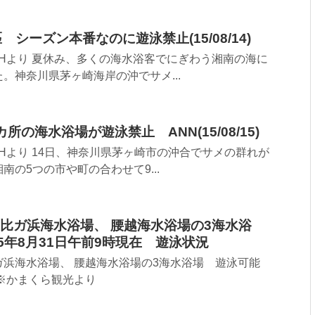
シーズン本番なのに遊泳禁止(15/08/14)
ewsCHより 夏休み、多くの海水浴客でにぎわう湘南の海に
。神奈川県茅ヶ崎­海岸の沖でサメ...
の海水浴場が遊泳禁止 ANN(15/08/15)
ewsCHより 14日、神奈川県茅ヶ崎市の沖合でサメの群れが
の5つの市や­町の合わせて9...
比ガ浜海水浴場、 腰越海水浴場の3海水浴
5年8月31日午前9時現在 遊泳状況
ガ浜海水浴場、 腰越海水浴場の3海水浴場 遊泳可能
 ※かまくら観光より