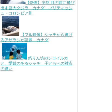
【恐怖】突然 目の前に飛び
出す巨大クジラ カナダ ブリティッシ
ュ・コロンビア州
【フル映像】シャチから逃げ
るアザラシが話題 カナダ
怒りん坊のシロイルカ
と、愛嬌のあるシャチ 子どもへの対応
の違い