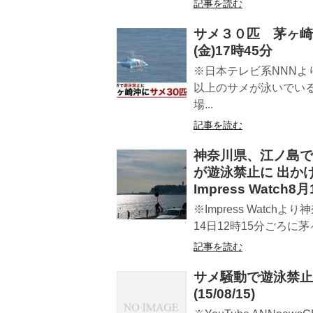
記事を読む
サメ３０匹 茅ヶ崎
(金)17時45分
※日本テレビ系NNN
以上のサメが泳いでい
場...
記事を読む
神奈川県、江ノ島で
が遊泳禁止に 出か
Impress Watch8
※Impress Wat
14日12時15分ごろに
記事を読む
サメ騒動で遊泳禁止
(15/08/15)