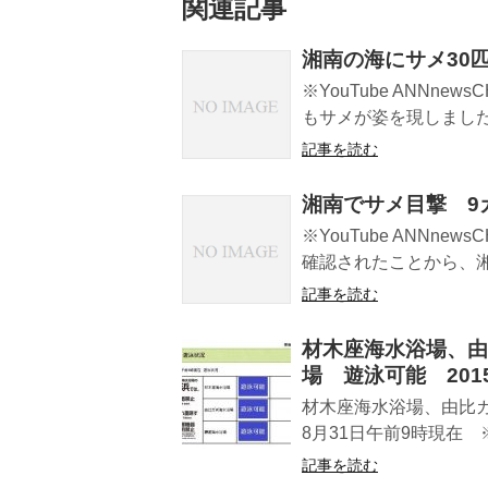
関連記事
湘南の海にサメ30匹 
※YouTube ANNn
もサメが姿を現しました
記事を読む
湘南でサメ目撃 9カ所
※YouTube ANNn
確認されたことから、湘南
記事を読む
材木座海水浴場、由
場 遊泳可能 201
材木座海水浴場、由比
8月31日午前9時現在
記事を読む