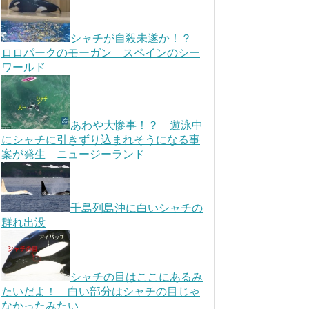
シャチが自殺未遂か！？
ロロパークのモーガン スペインのシー
ワールド
あわや大惨事！？ 遊泳中
にシャチに引きずり込まれそうになる事
案が発生 ニュージーランド
千島列島沖に白いシャチの
群れ出没
シャチの目はここにあるみ
たいだよ！ 白い部分はシャチの目じゃ
なかったみたい