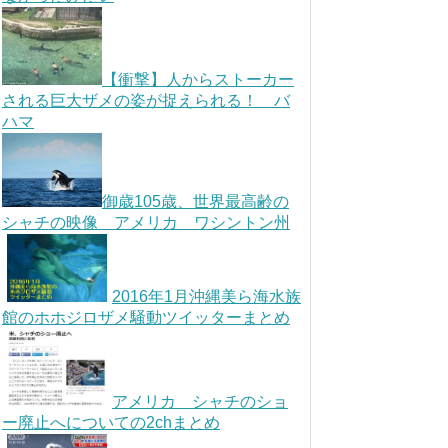
【衝撃】人からストーカー
される巨大ザメの姿が捉えられる！ バ
ハマ
御歳105歳、世界最高齢の
シャチの映像 アメリカ ワシントン州
2016年1月沖縄美ら海水族
館のホホジロザメ騒動ツイッターまとめ
アメリカ シャチのショ
ー廃止へについての2chまとめ