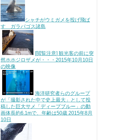
シャチがウミガメを投げ飛ば
す ガラパゴス諸島
[閲覧注意] 観光客の前に突
然ホホジロザメが・・・2015年10月10日
の映像
海洋研究者らのグループ
が「撮影された中で史上最大」として投
稿した巨大サメ「ディープブルー」の動
画体長約6.1mで、年齢は50歳 2015年8月
10日