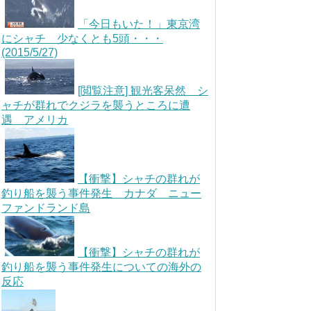
「今日もいた！」東京湾
にシャチ 少なくとも5頭・・・
(2015/5/27)
[閲覧注意] 観光客呆然 シ
ャチが群れでクジラを襲うところに遭
遇 アメリカ
【衝撃】シャチの群れが
釣り船を襲う事件発生 カナダ ニュー
ファンドランド島
【衝撃】シャチの群れが
釣り船を襲う事件発生についての海外の
反応