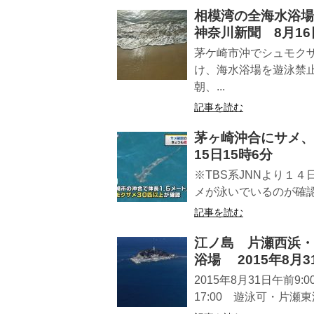
相模湾の全海水浴場
神奈川新聞 8月16
茅ケ崎市沖でシュモク
け、海水浴場を遊泳禁
朝、...
記事を読む
茅ヶ崎沖合にサメ、周
15日15時6分
※TBS系JNNより１
メが泳いでいるのが確認
記事を読む
江ノ島 片瀬西浜・
浴場 2015年8月3
2015年8月31日午前9
17:00 遊泳可・片瀬東浜