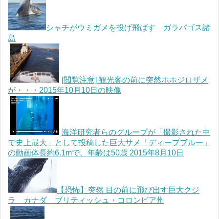
シャチがウミガメを投げ飛ばす ガラパゴス諸
島
[閲覧注意] 観光客の前に突然ホホジロザメ
が・・・2015年10月10日の映像
海洋研究者らのグループが「撮影された中
で史上最大」として投稿した巨大サメ「ディープブルー」
の動画体長約6.1mで、年齢は50歳 2015年8月10日
【恐怖】突然 目の前に飛び出す巨大クジ
ラ カナダ ブリティッシュ・コロンビア州