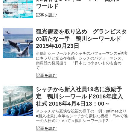
ワールド
記事を読む
観光需要を取り込め グランビスタ
の新たな一手 鴨川シーワールド
2015年10月23日
※鴨川シーワールドのシャチのパフォーマンス■誘客
にキラリと光る存在感 シャチのパフォーマンス、
南房総の発展担う 「日本には小さいものも含め
て...
記事を読む
シャチから新入社員19名に激励予
定 鴨川シーワールド2016年度入
社式 2016年4月4日13：00～
※シャチから豪快な祝福の様子の一例：prtimesより
■新入社員に今年もシャチから豪快な祝福！日本で唯
一の入社式について＜鴨川シーワールド2...
記事を読む