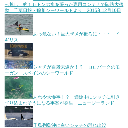
っ越し 約１５トンの水を張った専用コンテナで陸路大移
動 千葉日報・鴨川シーワールドより 2015年12月10日
あっ危ない！巨大ザメが後ろに・・・ イ
ギリス
シャチが自殺未遂か！？ ロロパークのモ
ーガン スペインのシーワールド
あわや大惨事！？ 遊泳中にシャチに引き
ずり込まれそうになる事案が発生 ニュージーランド
千島列島沖に白いシャチの群れ出没