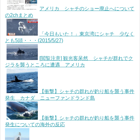
アメリカ シャチのショー廃止へについて
の2chまとめ
「今日もいた！」東京湾にシャチ 少なく
とも5頭・・・(2015/5/27)
[閲覧注意] 観光客呆然 シャチが群れでク
ジラを襲うところに遭遇 アメリカ
【衝撃】シャチの群れが釣り船を襲う事件
発生 カナダ ニューファンドランド島
【衝撃】シャチの群れが釣り船を襲う事件
発生についての海外の反応