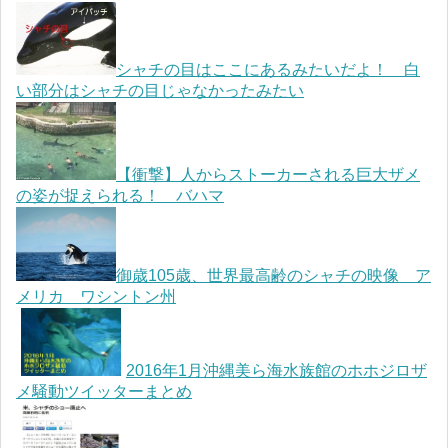
シャチの目はここにあるみたいだよ！ 白
い部分はシャチの目じゃなかったみたい
【衝撃】人からストーカーされる巨大ザメ
の姿が捉えられる！ バハマ
御歳105歳、世界最高齢のシャチの映像 ア
メリカ ワシントン州
2016年1月沖縄美ら海水族館のホホジロザ
メ騒動ツイッターまとめ