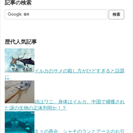
記事の検索
歴代人気記事
イルカのサメの殺し方がひどすぎると話題
に
頭はワニ、身体はイルカ、中国で捕獲され
た謎の生物の正体判明か！？
久々の再会 シャチのランとアースのお引